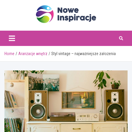
Skip
to
content
www.noweinspiracje.
Home
Aranżacje wnętrz
Styl vintage – najważniejsze założenia