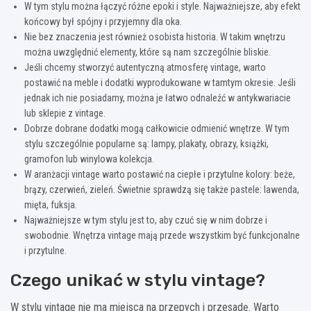
W tym stylu można łączyć różne epoki i style. Najważniejsze, aby efekt
końcowy był spójny i przyjemny dla oka.
Nie bez znaczenia jest również osobista historia. W takim wnętrzu
można uwzględnić elementy, które są nam szczególnie bliskie.
Jeśli chcemy stworzyć autentyczną atmosferę vintage, warto
postawić na meble i dodatki wyprodukowane w tamtym okresie. Jeśli
jednak ich nie posiadamy, można je łatwo odnaleźć w antykwariacie
lub sklepie z vintage.
Dobrze dobrane dodatki mogą całkowicie odmienić wnętrze. W tym
stylu szczególnie popularne są: lampy, plakaty, obrazy, książki,
gramofon lub winylowa kolekcja.
W aranżacji vintage warto postawić na ciepłe i przytulne kolory: beże,
brązy, czerwień, zieleń. Świetnie sprawdzą się także pastele: lawenda,
mięta, fuksja.
Najważniejsze w tym stylu jest to, aby czuć się w nim dobrze i
swobodnie. Wnętrza vintage mają przede wszystkim być funkcjonalne
i przytulne.
Czego unikać w stylu vintage?
W stylu vintage nie ma miejsca na przepych i przesadę. Warto