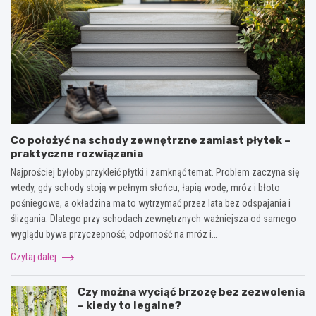
Co położyć na schody zewnętrzne zamiast płytek –
praktyczne rozwiązania
Najprościej byłoby przykleić płytki i zamknąć temat. Problem zaczyna się
wtedy, gdy schody stoją w pełnym słońcu, łapią wodę, mróz i błoto
pośniegowe, a okładzina ma to wytrzymać przez lata bez odspajania i
ślizgania. Dlatego przy schodach zewnętrznych ważniejsza od samego
wyglądu bywa przyczepność, odporność na mróz i…
Czytaj dalej
Czy można wyciąć brzozę bez zezwolenia
– kiedy to legalne?