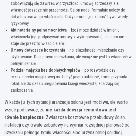
zobowiązują się zawrzeć w przyszłości umowę sprzedaży, ale
własność jeszcze nie przechodzi. Salon nadal formalnie należy do
dotychczasowego właściciela. Duży remont „na zapas” bywa wtedy
ryzykowny.
Akt notarialny pełnomocnictwa
– ktoś może działać w imieniu
właściciela (np. podpisywać umowy z wykonawcami), ale sam nie
staje się przez to właścicielem.
Umowy dotyczące korzystania
– np. służebności mieszkania czy
użytkowanie. Dają prawo mieszkania, ale wciąż nie jest to własność w
pełnym sensie.
Podział majątku bez dopiętych wpisów
– po rozwodzie czy
rozdzielności majątkowej może być jasno ustalone, komu przypada
lokal, ale do czasu uregulowania księgi wieczystej zdarzają się
zaskoczenia.
W każdej z tych sytuacji aranżacja salonu jest możliwa, ale warto
wziąć pod uwagę, że
nie każda decyzja remontowa jest
równie bezpieczna
. Zwłaszcza kosztowne przebudowy ścian,
instalacji czy trwałe zabudowy na wymiar rozsądniej planować po
uzyskaniu pełnego tytułu własności albo przynajmniej solidnej,