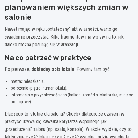
planowaniem większych zmian w
salonie
Nawet mając w ręku „ostateczny” akt własności, warto go
świadomie przeczytać. Kilka fragmentów ma wpływ na to, jak
daleko można posunąć się w aranżacji.
Na co patrzeć w praktyce
Po pierwsze,
dokładny opis lokalu
. Powinny tam być:
metraż mieszkania,
położenie (piętro, numer lokalu),
informacja o przynależnościach (balkon, komórka lokatorska, miejsce
postojowe).
Dlaczego to istotne dla salonu? Choćby dlatego, że czasem w
praktyce używa się kawałka korytarza wspólnego jak
„przedłużenia” salonu (np. szafa, konsola). W akcie wyjdzie, czy to
faktycznie część lokalu, czy już część wspólna, gdzie wspólnota