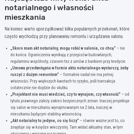
notarialnego i własności
mieszkania
Na koniec warto uporządkować kilka popularnych przekonań, które
często wychodzą przy planowaniu remontu i urządzania salonu.
„Skoro mam akt notarialny, mogę robić w salonie, co chcę”
– nie
do końca. Ograniczenia wynikają z przepisów budowlanych,
regulaminu wspólnoty, czasem też z umów z bankiem przy kredycie.
„Umowa przedwstępna w formie aktu notarialnego wystarczy, żeby
ruszyć z dużym remontem”
– formalnie nadal nie ma pełnej
własności. Przy większych kwotach to ryzyko, jeśli transakcja
ostatecznie nie dojdzie do skutku.
„Projektant nie musi wiedzieć, czy to wynajem, czy własność”
– od
tytułu prawnego zależy zakres bezpiecznych zmian. Inaczej projektuje
się salon w mieszkaniu wynajmowanym na 2 lata, inaczej w
mieszkaniu będącym stabilną własnością.
„Akt notarialny to jedyne, co się liczy”
– równie ważne jest to, co
znajduje się w księdze wieczystej. Tam widać aktualny stan, w tym
obciążenia i wpisane roszczenia.