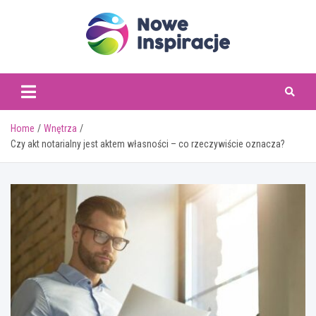
Skip
to
content
www.noweinspiracje.
Home
Wnętrza
Czy akt notarialny jest aktem własności – co rzeczywiście oznacza?