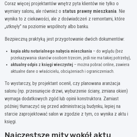
Coraz więcej projektantów wnętrz pyta klientów nie tylko o
wymiary salonu, ale również o
status prawny mieszkania
. Nie
wynika to z ciekawości, ale z doświadczeń z remontami, które
„utknęły” na poziomie wspólnoty albo banku.
Bezpieczną praktyką jest przygotowanie dwóch dokumentów:
kopia aktu notarialnego nabycia mieszkania
– do wglądu (bez
przekazywania skanów osobom trzecim, jeśli nie ma takiej potrzeby),
aktualny odpis z księgi wieczystej
– można pobrać online, zawiera
aktualne dane o właścicielu, obciążeniach i ograniczeniach.
To wystarczy, by projektant ocenił, czy planowana aranżacja
salonu (np. przesunięcie drzwi, wyburzenie ściany, zmiana okien)
wymaga dodatkowych zgód lub opinii konstruktora. Zamiast
później tłumaczyć się przed administracją budynku, lepiej na
starcie zaprojektować salon w zgodzie z tym, co wynika z aktu i
księgi.
Najczęstsze mity wokół aktu