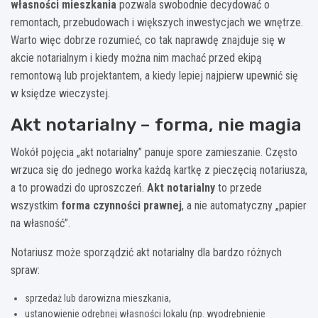
własności mieszkania
pozwala swobodnie decydować o
remontach, przebudowach i większych inwestycjach we wnętrze.
Warto więc dobrze rozumieć, co tak naprawdę znajduje się w
akcie notarialnym i kiedy można nim machać przed ekipą
remontową lub projektantem, a kiedy lepiej najpierw upewnić się
w księdze wieczystej.
Akt notarialny – forma, nie magia
Wokół pojęcia „akt notarialny” panuje spore zamieszanie. Często
wrzuca się do jednego worka każdą kartkę z pieczęcią notariusza,
a to prowadzi do uproszczeń.
Akt notarialny
to przede
wszystkim
forma czynności prawnej
, a nie automatyczny „papier
na własność”.
Notariusz może sporządzić akt notarialny dla bardzo różnych
spraw:
sprzedaż lub darowizna mieszkania,
ustanowienie odrębnej własności lokalu (np. wyodrębnienie