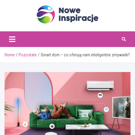
Skip
to
content
www.noweinspiracje.
Home
Pozostałe
Smart dom – co oferują nam inteligentne zmywarki?