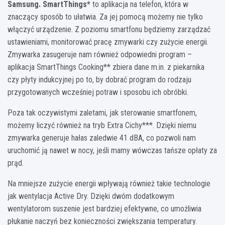
Samsung. SmartThings*
to aplikacja na telefon, która w
znaczący sposób to ułatwia. Za jej pomocą możemy nie tylko
włączyć urządzenie. Z poziomu smartfonu będziemy zarządzać
ustawieniami, monitorować pracę zmywarki czy zużycie energii.
Zmywarka zasugeruje nam również odpowiedni program –
aplikacja SmartThings Cooking** zbiera dane m.in. z piekarnika
czy płyty indukcyjnej po to, by dobrać program do rodzaju
przygotowanych wcześniej potraw i sposobu ich obróbki.
Poza tak oczywistymi zaletami, jak sterowanie smartfonem,
możemy liczyć również na tryb Extra Cichy***. Dzięki niemu
zmywarka generuje hałas zaledwie 41 dBA, co pozwoli nam
uruchomić ją nawet w nocy, jeśli mamy wówczas tańsze opłaty za
prąd.
Na mniejsze zużycie energii wpływają również takie technologie
jak wentylacja Active Dry. Dzięki dwóm dodatkowym
wentylatorom suszenie jest bardziej efektywne, co umożliwia
płukanie naczyń bez konieczności zwiększania temperatury.