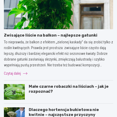
Zwisające liście na balkon – najlepsze gatunki
To nieprawda, że balkon z efektem „zielonej kaskady” da się zrobić tylko z
roślin kwitnących. Prawda jest prostsza: zwisające liście często dają
lepszy, dłuższy i bardziej elegancki efekt niż sezonowe kwiaty. Dobrze
dobrane gatunki zasłaniają skrzynki, zmiękczają balustradę i szybko
wypełniają pustą przestrzeń. Nie trzeba też budować kompozycji…
Czytaj dalej
Małe czarne robaczki na liściach – jak je
rozpoznać?
Dlaczego hortensja bukietowa nie
kwitnie – najczęstsze przyczyny