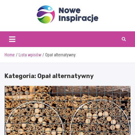
Skip
to
content
www.noweinspiracje.
Home
Lista wpisów
Opał alternatywny
Kategoria:
Opał alternatywny