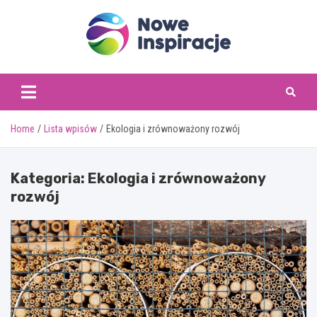
Skip
to
content
www.noweinspiracje.
Home
Lista wpisów
Ekologia i zrównoważony rozwój
Kategoria:
Ekologia i zrównoważony
rozwój