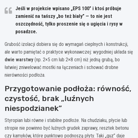
Jeśli w projekcie wpisano „EPS 100” i ktoś próbuje
zamienić na tańszy „bo też biały” — to nie jest
oszczędność, tylko proszenie się o ugięcia i rysy w
posadzce.
Grubość izolacji dobiera się do wymagań cieplnych i konstrukcji,
ale warto pamiętać o praktyce wykonawczej: wygodniej układa się
dwie warstwy
(np. 2×5 cm lub 2×8 cm) niż jedną grubą, bo
łatwiej zniwelować mostki na łączeniach i schować drobne
nierówności podłoża.
Przygotowanie podłoża: równość,
czystość, brak „luźnych
niespodzianek”
Styropian lubi równe i stabilne podłoże. Na chudziaku, płycie lub
stropie nie powinno być luźnych grudek zaprawy, resztek betonu
czy kamyków, które punktowo podnoszą płyty. Taki „guz” daje