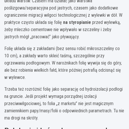
układu warstw. Czasem ma działać jako warstwa
poślizgowa/separacyjna pod jastrych, czasem jako dodatkowe
ograniczenie migracji wilgoci technologicznej z wylewki w dół. W
praktyce często układa się folię
na styropianie
przed wylewką,
żeby mleczko cementowe nie wpływało w szczeliny i żeby
jastrych mógł „pracować” jako pływający.
Folię układa się z zakładami (bez sensu robić mikroszczeliny co
10 cm), a zakłady warto skleić taśmą, szczególnie przy
ogrzewaniu podłogowym. W narożnikach folię wywija się do góry,
ale bez robienia wielkich fałd, które później potrafią odcisnąć się
w wylewce.
Trzeba też rozróżnić folię jako separację od hydroizolacji podłogi
na gruncie. Jeśli projekt wymaga porządnej izolacji
przeciwwilgociowej, to folia „z marketu” nie jest magicznym
zamiennikiem papy/masy/folii o odpowiednich parametrach. Tu nie
ma drogi na skróty.