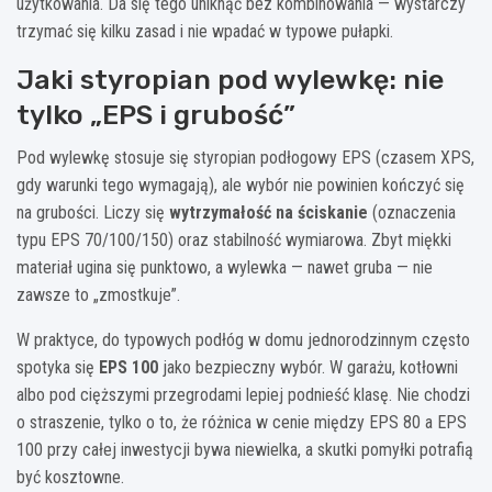
użytkowania. Da się tego uniknąć bez kombinowania — wystarczy
trzymać się kilku zasad i nie wpadać w typowe pułapki.
Jaki styropian pod wylewkę: nie
tylko „EPS i grubość”
Pod wylewkę stosuje się styropian podłogowy EPS (czasem XPS,
gdy warunki tego wymagają), ale wybór nie powinien kończyć się
na grubości. Liczy się
wytrzymałość na ściskanie
(oznaczenia
typu EPS 70/100/150) oraz stabilność wymiarowa. Zbyt miękki
materiał ugina się punktowo, a wylewka — nawet gruba — nie
zawsze to „zmostkuje”.
W praktyce, do typowych podłóg w domu jednorodzinnym często
spotyka się
EPS 100
jako bezpieczny wybór. W garażu, kotłowni
albo pod cięższymi przegrodami lepiej podnieść klasę. Nie chodzi
o straszenie, tylko o to, że różnica w cenie między EPS 80 a EPS
100 przy całej inwestycji bywa niewielka, a skutki pomyłki potrafią
być kosztowne.