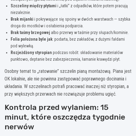
Szczeliny między płytami
i „łatki” z odpadków, które potem pracują
niezależnie.
Brak mijanki
i pokrywające się spoiny w dwóch warstwach — szybka
droga do mostków i osłabienia podparcia.
Brak taśmy brzegowej
albo przerwy w taśmie przy słupach/kominie.
Folia położona byle jak
: podarta, bez zakładów, z dużymi fałdami
pod wylewką.
Rozjeżdżony styropian
podczas robót: składowanie materiałów
punktowo, deptanie bez zabezpieczenia, łamanie krawędzi płyt.
Osobny temat to „ratowanie” szczelin pianą montażową. Piana jest
OK lokalnie, ale nie powinna zastępować poprawnego docinania i
układania. W szczelinach potrafi pracować inaczej niż styropian, a
przy większych przerwach nie rozwiązuje problemu ugięć.
Kontrola przed wylaniem: 15
minut, które oszczędza tygodnie
nerwów