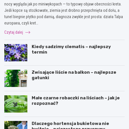
nocy wygląda jak po miniwykopach — to typowy objaw obecności kreta.
Jeśli kopce są stożkowate, ziemia jest drobno przepchnięta od dołu, a
tunel biegnie płytko pod darnią, diagnoza zwykle jest prosta: działa Talpa
europaea, czyli kret…
Czytaj dalej
Kiedy sadzimy clematis – najlepszy
termin
Zwisające liście na balkon – najlepsze
gatunki
Małe czarne robaczki na liściach – jak je
rozpoznać?
Dlaczego hortensja bukietowa nie
kwitnie – najczęstsze przyczyny