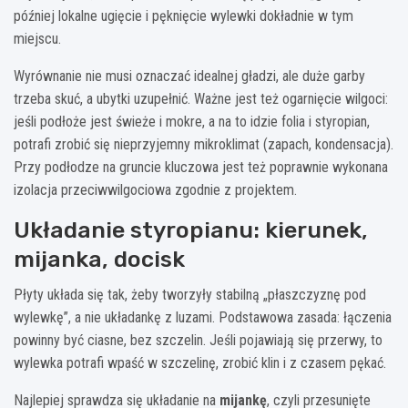
później lokalne ugięcie i pęknięcie wylewki dokładnie w tym
miejscu.
Wyrównanie nie musi oznaczać idealnej gładzi, ale duże garby
trzeba skuć, a ubytki uzupełnić. Ważne jest też ogarnięcie wilgoci:
jeśli podłoże jest świeże i mokre, a na to idzie folia i styropian,
potrafi zrobić się nieprzyjemny mikroklimat (zapach, kondensacja).
Przy podłodze na gruncie kluczowa jest też poprawnie wykonana
izolacja przeciwwilgociowa zgodnie z projektem.
Układanie styropianu: kierunek,
mijanka, docisk
Płyty układa się tak, żeby tworzyły stabilną „płaszczyznę pod
wylewkę”, a nie układankę z luzami. Podstawowa zasada: łączenia
powinny być ciasne, bez szczelin. Jeśli pojawiają się przerwy, to
wylewka potrafi wpaść w szczelinę, zrobić klin i z czasem pękać.
Najlepiej sprawdza się układanie na
mijankę
, czyli przesunięte