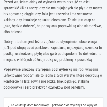
Przed wejściem ekipy od wylewek warto przejść całość i
sprawdzić kilka rzeczy: czy nie ma bujających się płyt, czy taśmy
brzegowe są ciągłe, czy folia jest szczelna i ma sensowne
zakłady, czy instalacje są unieruchomione. To nie jest etap na
„oko, będzie dobrze”, bo po wylaniu poprawki są albo niemożliwe,
albo bolesne.
Dobrym testem jest też przejście po styropianie i obserwacja:
jeśli pod stopą czuć punktowe zapadanie, najczęściej oznacza to
pustkę, uszkodzoną płytę albo garb pod spodem. To dokładnie te
miejsca, w których później rodzą się problemy z posadzką.
Poprawnie ułożony styropian pod wylewkę
nie robi wrażenia
„efektownej roboty”, ale to jedna z tych warstw, które decydują o
komforcie na lata: równa posadzka, brak pęknięć, stabilna
podłogówka i zero przykrych dźwięków pod panelami.
Nawigacja
Ile kosztuje dom modułowy – przykładowe wyceny i co wpływa