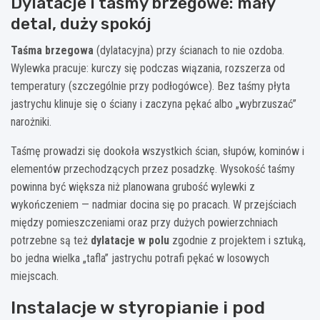
Dylatacje i taśmy brzegowe: mały
detal, duży spokój
Taśma brzegowa
(dylatacyjna) przy ścianach to nie ozdoba.
Wylewka pracuje: kurczy się podczas wiązania, rozszerza od
temperatury (szczególnie przy podłogówce). Bez taśmy płyta
jastrychu klinuje się o ściany i zaczyna pękać albo „wybrzuszać”
narożniki.
Taśmę prowadzi się dookoła wszystkich ścian, słupów, kominów i
elementów przechodzących przez posadzkę. Wysokość taśmy
powinna być większa niż planowana grubość wylewki z
wykończeniem — nadmiar docina się po pracach. W przejściach
między pomieszczeniami oraz przy dużych powierzchniach
potrzebne są też
dylatacje w polu
zgodnie z projektem i sztuką,
bo jedna wielka „tafla” jastrychu potrafi pękać w losowych
miejscach.
Instalacje w styropianie i pod