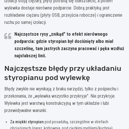
izolacji stoją ciężary, płyty potrafią się odkształcić, a potem
wylewka dostaje nierówne podparcie. Dobrą praktyką jest
rozkładanie ciężaru (płyty OSB, przejścia robocze) i ograniczenie
ruchu po samej izolacji.
Najczęstsze rysy „znikąd” to efekt nierównego
podparcia: gdzie styropian był dociśnięty albo miał
szczelinę, tam jastrych zaczyna pracować i pęka wzdłuż
najsłabszej linii.
Najczęstsze błędy przy układaniu
styropianu pod wylewkę
Błędy zwykle nie wynikają z braku narzędzi, tylko z pośpiechu i
przekonania, że „wylewka wszystko przykryje”. Nie przykryje.
Wylewka jest warstwą konstrukcyjną w tym układzie i lubi
przewidywalne warunki.
Za miękki styropian
pod posadzką, szczególnie w strefach
obciążonych (garaż, kotłownia, pod ciężkimi meblami/kuchnią).