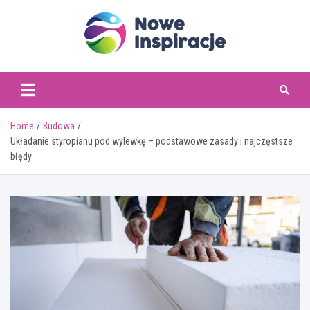
Skip
to
content
www.noweinspiracje.
Home
Budowa
Układanie styropianu pod wylewkę – podstawowe zasady i najczęstsze
błędy