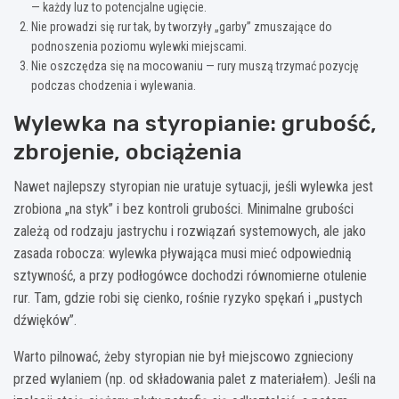
— każdy luz to potencjalne ugięcie.
Nie prowadzi się rur tak, by tworzyły „garby” zmuszające do
podnoszenia poziomu wylewki miejscami.
Nie oszczędza się na mocowaniu — rury muszą trzymać pozycję
podczas chodzenia i wylewania.
Wylewka na styropianie: grubość,
zbrojenie, obciążenia
Nawet najlepszy styropian nie uratuje sytuacji, jeśli wylewka jest
zrobiona „na styk” i bez kontroli grubości. Minimalne grubości
zależą od rodzaju jastrychu i rozwiązań systemowych, ale jako
zasada robocza: wylewka pływająca musi mieć odpowiednią
sztywność, a przy podłogówce dochodzi równomierne otulenie
rur. Tam, gdzie robi się cienko, rośnie ryzyko spękań i „pustych
dźwięków”.
Warto pilnować, żeby styropian nie był miejscowo zgnieciony
przed wylaniem (np. od składowania palet z materiałem). Jeśli na