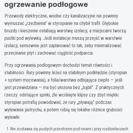
ogrzewanie podłogowe
Przewody elektryczne, wodne czy kanalizacyjne nie powinny
wymuszać „rzeźbienia” w styropianie na chybił trafił. Głębokie
bruzdy i kieszenie osłabiają warstwę izolacji, a miejscami tworzą
pustki pod wylewką. Jeśli instalacje muszą przejść w warstwie
izolacji, sensownie jest zaplanować to tak, żeby minimalizować
przecinanie płyt i zachować ciągłość podparcia.
Przy ogrzewaniu podłogowym dochodzi temat równości i
stabilności. Rury powinny leżeć na stabilnym podkładzie (styropian
+ system mocowania), a folia/warstwa odbijająca ciepło — jeśli
jest przewidziana — ma być ułożona bez „bąbli”. Z praktycznych
rzeczy: odstające spinki, źle wciśnięte klipsy czy zbyt miękki
styropian potrafią powodować, że rury „pływają” podczas
wylewania jastrychu, a potem robią się lokalne różnice grubości
wylewki.
Nie zostawia się pustych przestrzeni pod rurami i przy rozdzielaczach