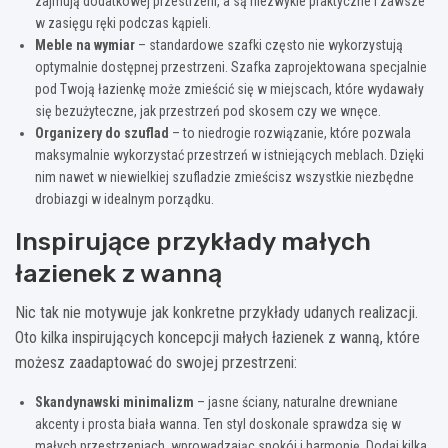
zajmują dodatkowej przestrzeni, a są niezwykle praktyczne i zawsze
w zasięgu ręki podczas kąpieli.
Meble na wymiar
– standardowe szafki często nie wykorzystują
optymalnie dostępnej przestrzeni. Szafka zaprojektowana specjalnie
pod Twoją łazienkę może zmieścić się w miejscach, które wydawały
się bezużyteczne, jak przestrzeń pod skosem czy we wnęce.
Organizery do szuflad
– to niedrogie rozwiązanie, które pozwala
maksymalnie wykorzystać przestrzeń w istniejących meblach. Dzięki
nim nawet w niewielkiej szufladzie zmieścisz wszystkie niezbędne
drobiazgi w idealnym porządku.
Inspirujące przykłady małych
łazienek z wanną
Nic tak nie motywuje jak konkretne przykłady udanych realizacji.
Oto kilka inspirujących koncepcji małych łazienek z wanną, które
możesz zaadaptować do swojej przestrzeni:
Skandynawski minimalizm
– jasne ściany, naturalne drewniane
akcenty i prosta biała wanna. Ten styl doskonale sprawdza się w
małych przestrzeniach, wprowadzając spokój i harmonię. Dodaj kilka