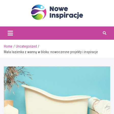
Skip
to
content
www.noweinspiracje.
Home
Uncategorized
Mała łazienka z wanną w bloku: nowoczesne projekty i inspiracje