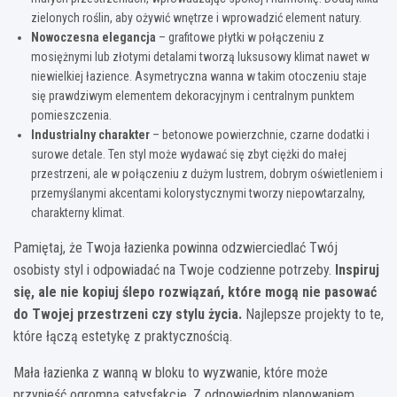
zielonych roślin, aby ożywić wnętrze i wprowadzić element natury.
Nowoczesna elegancja
– grafitowe płytki w połączeniu z
mosiężnymi lub złotymi detalami tworzą luksusowy klimat nawet w
niewielkiej łazience. Asymetryczna wanna w takim otoczeniu staje
się prawdziwym elementem dekoracyjnym i centralnym punktem
pomieszczenia.
Industrialny charakter
– betonowe powierzchnie, czarne dodatki i
surowe detale. Ten styl może wydawać się zbyt ciężki do małej
przestrzeni, ale w połączeniu z dużym lustrem, dobrym oświetleniem i
przemyślanymi akcentami kolorystycznymi tworzy niepowtarzalny,
charakterny klimat.
Pamiętaj, że Twoja łazienka powinna odzwierciedlać Twój
osobisty styl i odpowiadać na Twoje codzienne potrzeby.
Inspiruj
się, ale nie kopiuj ślepo rozwiązań, które mogą nie pasować
do Twojej przestrzeni czy stylu życia.
Najlepsze projekty to te,
które łączą estetykę z praktycznością.
Mała łazienka z wanną w bloku to wyzwanie, które może
przynieść ogromną satysfakcję. Z odpowiednim planowaniem,