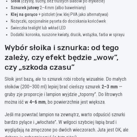
Słoik
(czysty, suchy, bez tłustych śladów po etykiecie)
Sznurek jutowy
2–4 mm (albo bawełniany)
Klej na gorąco
+ pistolet (ew. klej PVA jako alternatywa)
Nożyczki, opcjonalnie pęseta do dociskania końcówek
Świeczka tealight lub wkład LED
Dodatki: koronka, suszone kwiaty, drucik, wstążka, farba w sprayu
Wybór słoika i sznurka: od tego
zależy, czy efekt będzie „wow”,
czy „szkoda czasu”
Słoik jest bazą, ale to sznurek robi robotę wizualnie. Do małych
słoików (200–300 ml) lepiej brać cieńszy sznurek
2–3 mm
—
gruby zje proporcje i lampion wyjdzie „toporny”. Do litrowych
można iść w
4–6 mm
, bo powierzchnia jest większa.
Jeśli ma powstać lampion na zewnątrz, warto odpuścić sznurki
bardzo pylące i „włochate”. W wilgoci szybciej łapią brud i
wyglądają na zmęczone po dwóch wieczorach. Juta jest OK, ale