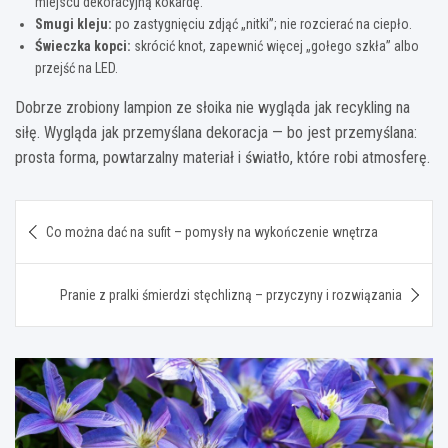
miejscu dekoracyjną kokardę.
Smugi kleju:
po zastygnięciu zdjąć „nitki”; nie rozcierać na ciepło.
Świeczka kopci:
skrócić knot, zapewnić więcej „gołego szkła” albo
przejść na LED.
Dobrze zrobiony lampion ze słoika nie wygląda jak recykling na
siłę. Wygląda jak przemyślana dekoracja — bo jest przemyślana:
prosta forma, powtarzalny materiał i światło, które robi atmosferę.
Nawigacja
Co można dać na sufit – pomysły na wykończenie wnętrza
wpisu
Pranie z pralki śmierdzi stęchlizną – przyczyny i rozwiązania