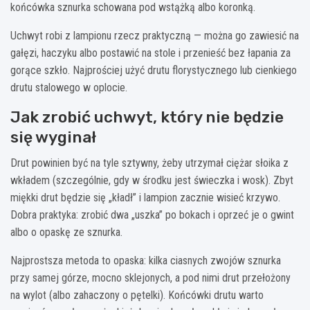
końcówka sznurka schowana pod wstążką albo koronką.
Uchwyt robi z lampionu rzecz praktyczną — można go zawiesić na
gałęzi, haczyku albo postawić na stole i przenieść bez łapania za
gorące szkło. Najprościej użyć drutu florystycznego lub cienkiego
drutu stalowego w oplocie.
Jak zrobić uchwyt, który nie będzie
się wyginał
Drut powinien być na tyle sztywny, żeby utrzymał ciężar słoika z
wkładem (szczególnie, gdy w środku jest świeczka i wosk). Zbyt
miękki drut będzie się „kładł” i lampion zacznie wisieć krzywo.
Dobra praktyka: zrobić dwa „uszka” po bokach i oprzeć je o gwint
albo o opaskę ze sznurka.
Najprostsza metoda to opaska: kilka ciasnych zwojów sznurka
przy samej górze, mocno sklejonych, a pod nimi drut przełożony
na wylot (albo zahaczony o pętelki). Końcówki drutu warto