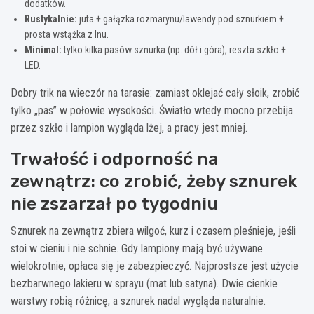
dodatków.
Rustykalnie:
juta + gałązka rozmarynu/lawendy pod sznurkiem +
prosta wstążka z lnu.
Minimal:
tylko kilka pasów sznurka (np. dół i góra), reszta szkło +
LED.
Dobry trik na wieczór na tarasie: zamiast oklejać cały słoik, zrobić
tylko „pas” w połowie wysokości. Światło wtedy mocno przebija
przez szkło i lampion wygląda lżej, a pracy jest mniej.
Trwałość i odporność na
zewnątrz: co zrobić, żeby sznurek
nie zszarzał po tygodniu
Sznurek na zewnątrz zbiera wilgoć, kurz i czasem pleśnieje, jeśli
stoi w cieniu i nie schnie. Gdy lampiony mają być używane
wielokrotnie, opłaca się je zabezpieczyć. Najprostsze jest użycie
bezbarwnego lakieru w sprayu (mat lub satyna). Dwie cienkie
warstwy robią różnicę, a sznurek nadal wygląda naturalnie.