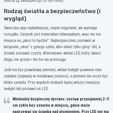
dobrze ją zabezpieczyć (o tym niżej).
Rodzaj światła a bezpieczeństwo (i
wygląd)
Świeczka daje najładniejsze, ciepłe migotanie, ale wymaga
rozsądku. Sznurek jest materiałem łatwopalnym, więc nie ma
miejsca na „jakoś to będzie”. Najbezpieczniej zostawić w
lampionie „okno” z gołego szkła, albo okleić tylko górę/ dół, a
środek zostawić czysty. Alternatywa: wkład LED, który świeci
długo, nie grzeje i nie boi się przeciągu.
Jeśli ma być prawdziwy płomień, wkład tealight powinien stać
stabilnie (najlepiej w metalowej osłonce), a płomień nie może być
blisko sznurka. Przy wąskich słoikach lepiej włożyć mniejszy
tealight lub postawić na LED.
Minimalny bezpieczny dystans:
zostaw przynajmniej
2–3
cm
szkła bez sznurka w miejscu, gdzie może
nagrzewać się ścianka nad płomieniem. Przy LED nie ma