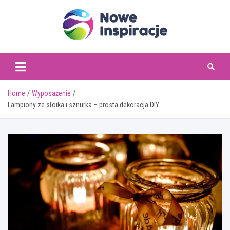
Skip
to
content
www.noweinspiracje.
Home
Wyposażenie
Lampiony ze słoika i sznurka – prosta dekoracja DIY