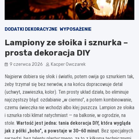
DODATKI DEKORACYJNE
WYPOSAŻENIE
Lampiony ze słoika i sznurka –
prosta dekoracja DIY
9 czerwca 2026
Kacper Owczarek
Najpierw dobiera się słoik i światło, potem owija go sznurkiem tak,
żeby trzymał się bez nerwów, a na końcu dopracowuje detal
(uchwyt, zawieszka, kolor). Ten prosty układ działa, bo eliminuje
najczęstszy błąd: ozdabianie „w ciemno”, a potem kombinowanie,
czemu świeczka nie wchodzi albo klej puszcza. Lampion ze słoika
i sznurka robi klimat natychmiast — na balkonie, w ogrodzie, na
stole.
Wartość jest jedna: tania dekoracja DIY, która wygląda
jak z półki „boho”, a powstaje w 30–60 minut
. Bez specjalnych
narzędzi, bez talentu plastycznego, za to z kilkoma technicznymi