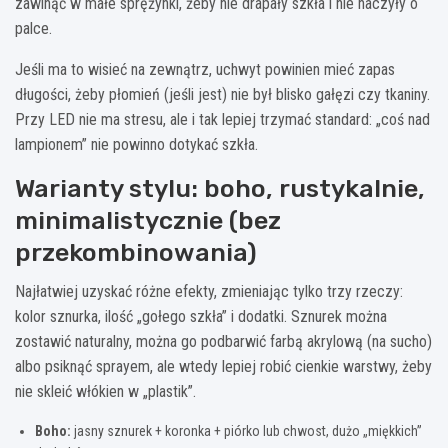
zawinąć w małe sprężynki, żeby nie drapały szkła i nie haczyły o
palce.
Jeśli ma to wisieć na zewnątrz, uchwyt powinien mieć zapas
długości, żeby płomień (jeśli jest) nie był blisko gałęzi czy tkaniny.
Przy LED nie ma stresu, ale i tak lepiej trzymać standard: „coś nad
lampionem” nie powinno dotykać szkła.
Warianty stylu: boho, rustykalnie,
minimalistycznie (bez
przekombinowania)
Najłatwiej uzyskać różne efekty, zmieniając tylko trzy rzeczy:
kolor sznurka, ilość „gołego szkła” i dodatki. Sznurek można
zostawić naturalny, można go podbarwić farbą akrylową (na sucho)
albo psiknąć sprayem, ale wtedy lepiej robić cienkie warstwy, żeby
nie skleić włókien w „plastik”.
Boho:
jasny sznurek + koronka + piórko lub chwost, dużo „miękkich”