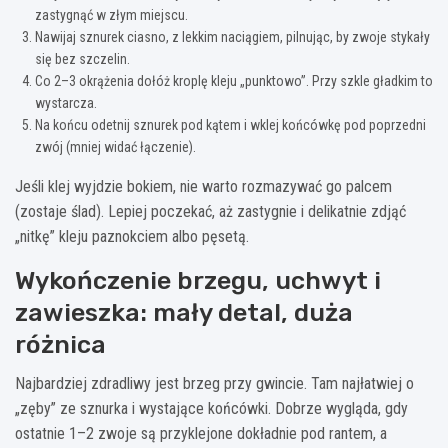
zastygnąć w złym miejscu.
Nawijaj sznurek ciasno, z lekkim naciągiem, pilnując, by zwoje stykały
się bez szczelin.
Co 2–3 okrążenia dołóż kroplę kleju „punktowo”. Przy szkle gładkim to
wystarcza.
Na końcu odetnij sznurek pod kątem i wklej końcówkę pod poprzedni
zwój (mniej widać łączenie).
Jeśli klej wyjdzie bokiem, nie warto rozmazywać go palcem
(zostaje ślad). Lepiej poczekać, aż zastygnie i delikatnie zdjąć
„nitkę” kleju paznokciem albo pęsetą.
Wykończenie brzegu, uchwyt i
zawieszka: mały detal, duża
różnica
Najbardziej zdradliwy jest brzeg przy gwincie. Tam najłatwiej o
„zęby” ze sznurka i wystające końcówki. Dobrze wygląda, gdy
ostatnie 1–2 zwoje są przyklejone dokładnie pod rantem, a