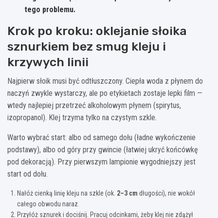
tego problemu.
Krok po kroku: oklejanie słoika
sznurkiem bez smug kleju i
krzywych linii
Najpierw słoik musi być odtłuszczony. Ciepła woda z płynem do
naczyń zwykle wystarczy, ale po etykietach zostaje lepki film —
wtedy najlepiej przetrzeć alkoholowym płynem (spirytus,
izopropanol). Klej trzyma tylko na czystym szkle.
Warto wybrać start: albo od samego dołu (ładne wykończenie
podstawy), albo od góry przy gwincie (łatwiej ukryć końcówkę
pod dekoracją). Przy pierwszym lampionie wygodniejszy jest
start od dołu.
Nałóż cienką linię kleju na szkle (ok.
2–3 cm
długości), nie wokół
całego obwodu naraz.
Przyłóż sznurek i dociśnij. Pracuj odcinkami, żeby klej nie zdążył