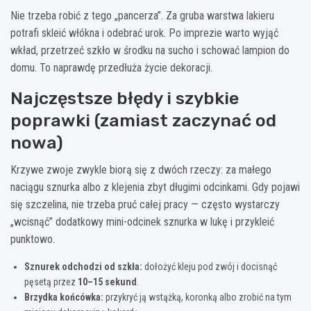
Nie trzeba robić z tego „pancerza”. Za gruba warstwa lakieru
potrafi skleić włókna i odebrać urok. Po imprezie warto wyjąć
wkład, przetrzeć szkło w środku na sucho i schować lampion do
domu. To naprawdę przedłuża życie dekoracji.
Najczęstsze błędy i szybkie
poprawki (zamiast zaczynać od
nowa)
Krzywe zwoje zwykle biorą się z dwóch rzeczy: za małego
naciągu sznurka albo z klejenia zbyt długimi odcinkami. Gdy pojawi
się szczelina, nie trzeba pruć całej pracy — często wystarczy
„wcisnąć” dodatkowy mini-odcinek sznurka w lukę i przykleić
punktowo.
Sznurek odchodzi od szkła:
dołożyć kleju pod zwój i docisnąć
pęsetą przez
10–15 sekund
.
Brzydka końcówka:
przykryć ją wstążką, koronką albo zrobić na tym