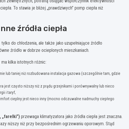
ch zewnętrznych, potrafią osiągać współczynnik efektywności
iepła. To stawia je bliżej „prawdziwych” pomp ciepła niż
nne źródła ciepła
ylko do chłodzenia, ale także jako uzupełniające źródło
łówne źródło w dobrze ocieplonych mieszkaniach.
 ma kilka istotnych różnic:
ie lub taniej niż rozbudowana instalacja gazowa (szczególnie tam, gdzie
a jest często niższy niż z prądu grzejnikami i porównywalny lub nieco
i i taryf,
komfort cieplny jest nieco inny (mocno odczuwalne nadmuchy ciepłego
„farelki”)
przewaga klimatyzatora jako źródła ciepła jest znaczna.
3 razy niższy niż przy bezpośrednim ogrzewaniu oporowym. Stąd