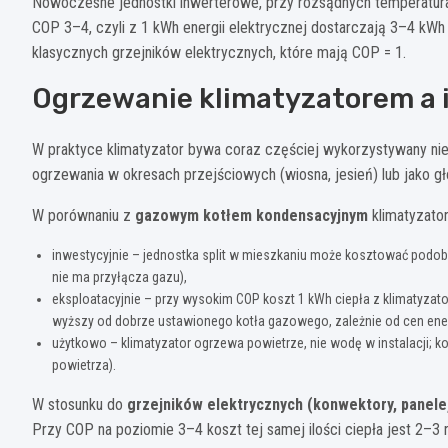
Nowoczesne jednostki inwerterowe, przy rozsądnych temperatura
COP 3–4, czyli z 1 kWh energii elektrycznej dostarczają 3–4 kWh c
klasycznych grzejników elektrycznych, które mają COP = 1.
Ogrzewanie klimatyzatorem a i
W praktyce klimatyzator bywa coraz częściej wykorzystywany nie t
ogrzewania w okresach przejściowych (wiosna, jesień) lub jako g
W porównaniu z
gazowym kotłem kondensacyjnym
klimatyzator
inwestycyjnie – jednostka split w mieszkaniu może kosztować podobn
nie ma przyłącza gazu),
eksploatacyjnie – przy wysokim COP koszt 1 kWh ciepła z klimatyzator
wyższy od dobrze ustawionego kotła gazowego, zależnie od cen energi
użytkowo – klimatyzator ogrzewa powietrze, nie wodę w instalacji; 
powietrza).
W stosunku do
grzejników elektrycznych (konwektory, panele, 
Przy COP na poziomie 3–4 koszt tej samej ilości ciepła jest 2–