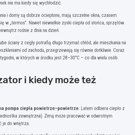
nek nie ma kiedy się wychłodzić.
nia i domy są dobrze ocieplone, mają szczelne okna, czasem
 się w „termos”. Nawet niewielkie zyski ciepła od słońca, sprzętów
ewnątrz rośnie z dnia na dzień.
be ściany z cegły potrafią długo trzymać chłód, ale mieszkania na
szkleniami od zachodu, przegrzewają się równie dotkliwie. Coraz
h tygodni, w których w środku jest 28–30°C – co dla wielu osób
ator i kiedy może też
na pompa ciepła powietrze–powietrze
. Latem odbiera ciepło z
 (jednostka zewnętrzna). Zimą może pracować w odwrotnym
ć je do wnętrza.