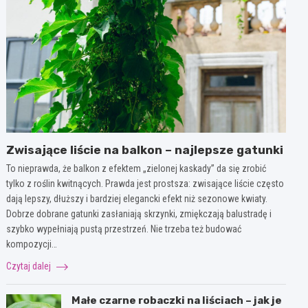
Zwisające liście na balkon – najlepsze gatunki
To nieprawda, że balkon z efektem „zielonej kaskady” da się zrobić
tylko z roślin kwitnących. Prawda jest prostsza: zwisające liście często
dają lepszy, dłuższy i bardziej elegancki efekt niż sezonowe kwiaty.
Dobrze dobrane gatunki zasłaniają skrzynki, zmiękczają balustradę i
szybko wypełniają pustą przestrzeń. Nie trzeba też budować
kompozycji…
Czytaj dalej
Małe czarne robaczki na liściach – jak je