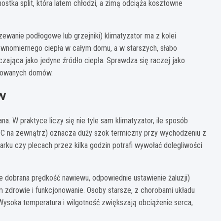
stka split, która latem chłodzi, a zimą odciąża kosztowne
zewanie podłogowe lub grzejniki) klimatyzator ma z kolei
i równomiernego ciepła w całym domu, a w starszych, słabo
ająca jako jedyne źródło ciepła. Sprawdza się raczej jako
zolowanych domów.
w
 W praktyce liczy się nie tyle sam klimatyzator, ile sposób
34°C na zewnątrz) oznacza duży szok termiczny przy wychodzeniu z
rku czy plecach przez kilka godzin potrafi wywołać dolegliwości
 dobrana prędkość nawiewu, odpowiednie ustawienie żaluzji)
m zdrowie i funkcjonowanie. Osoby starsze, z chorobami układu
 Wysoka temperatura i wilgotność zwiększają obciążenie serca,