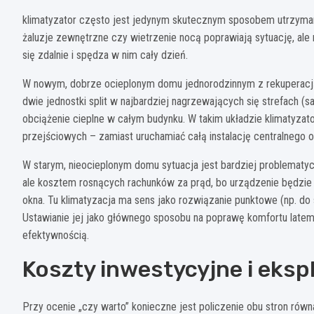
klimatyzator często jest jedynym skutecznym sposobem utrzymani
żaluzje zewnętrzne czy wietrzenie nocą poprawiają sytuację, ale
się zdalnie i spędza w nim cały dzień.
W nowym, dobrze ocieplonym domu jednorodzinnym z rekuperacją k
dwie jednostki split w najbardziej nagrzewających się strefach 
obciążenie cieplne w całym budynku. W takim układzie klimatyzat
przejściowych – zamiast uruchamiać całą instalację centralnego o
W starym, nieocieplonym domu sytuacja jest bardziej problematy
ale kosztem rosnących rachunków za prąd, bo urządzenie będzie „w
okna. Tu klimatyzacja ma sens jako rozwiązanie punktowe (np. do s
Ustawianie jej jako głównego sposobu na poprawę komfortu latem
efektywnością.
Koszty inwestycyjne i eksp
Przy ocenie „czy warto” konieczne jest policzenie obu stron równa