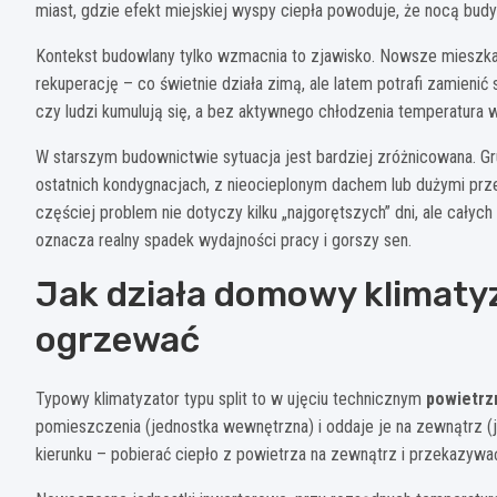
miast, gdzie efekt miejskiej wyspy ciepła powoduje, że nocą budy
Kontekst budowlany tylko wzmacnia to zjawisko. Nowsze mieszka
rekuperację – co świetnie działa zimą, ale latem potrafi zamienić
czy ludzi kumulują się, a bez aktywnego chłodzenia temperatura w
W starszym budownictwie sytuacja jest bardziej zróżnicowana. Gru
ostatnich kondygnacjach, z nieocieplonym dachem lub dużymi prze
częściej problem nie dotyczy kilku „najgorętszych” dni, ale całyc
oznacza realny spadek wydajności pracy i gorszy sen.
Jak działa domowy klimatyz
ogrzewać
Typowy klimatyzator typu split to w ujęciu technicznym
powietrz
pomieszczenia (jednostka wewnętrzna) i oddaje je na zewnątrz
kierunku – pobierać ciepło z powietrza na zewnątrz i przekazywa