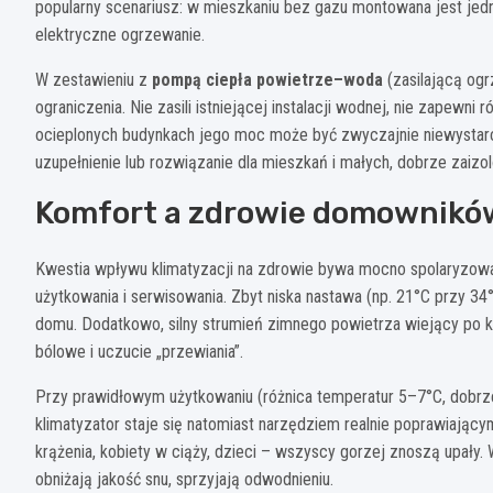
popularny scenariusz: w mieszkaniu bez gazu montowana jest jedno
elektryczne ogrzewanie.
W zestawieniu z
pompą ciepła powietrze–woda
(zasilającą ogr
ograniczenia. Nie zasili istniejącej instalacji wodnej, nie zapewn
ocieplonych budynkach jego moc może być zwyczajnie niewystarcz
uzupełnienie lub rozwiązanie dla mieszkań i małych, dobrze zai
Komfort a zdrowie domownikó
Kwestia wpływu klimatyzacji na zdrowie bywa mocno spolaryzowana.
użytkowania i serwisowania. Zbyt niska nastawa (np. 21°C przy 
domu. Dodatkowo, silny strumień zimnego powietrza wiejący po ka
bólowe i uczucie „przewiania”.
Przy prawidłowym użytkowaniu (różnica temperatur 5–7°C, dobrze
klimatyzator staje się natomiast narzędziem realnie poprawiający
krążenia, kobiety w ciąży, dzieci – wszyscy gorzej znoszą upały.
obniżają jakość snu, sprzyjają odwodnieniu.