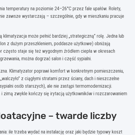
a temperatury na poziomie 24–26°C przez fale upałów. Rolety,
 nie zawsze wystarczają – szczególnie, gdy w mieszkaniu pracuje
limatyzacja może pełnić bardziej „strategiczną” rolę. Jedna lub
(salon z dużym przeszkleniem, poddasze użytkowe) obniżają
or często staje się też wygodnym źródłem ciepła w okresach
grzewania, można dogrzać salon i część sypialni.
czna. Klimatyzator poprawi komfort w konkretnym pomieszczeniu,
alczyło” z ciągłymi stratami przez ściany, dach i nieszczelne
ypialni osób starszych), ale nie zastąpi termomodernizacji.
 i zimą zwykle kończy się irytacją użytkowników i rozczarowaniem
loatacyjne – twarde liczby
nia: ile trzeba wydać na instalację oraz jaki będzie typowy koszt