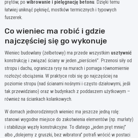
prętów, po
wibrowanie i pielęgnację betonu
. Dzięki temu
łatwiej uniknąć pęknięć, mostków termicznych i typowych
fuszerek.
Co wieniec ma robić i gdzie
najczęściej się go wykonuje
Wieniec budowlany (żelbetowy) ma przede wszystkim
usztywnić
konstrukcję i związać ściany w jeden „pierścień”. Przenosi siły od
stropu i dachu, ogranicza rysy na murach i pomaga równomiernie
rozłożyć obciążenia. W praktyce robi się go najczęściej na
poziomie stropu (nad ścianami nośnymi i często działowymi, jeśli
tak przewidziano) oraz w budynkach z poddaszem użytkowym –
również na ściankach kolankowych.
W domach jednorodzinnych wieniec ma jeszcze jedną rolę:
stanowi wygodne miejsce do zakotwienia elementów (np. murłaty)
i stabilizuje węzły konstrukcyjne. To dlatego „jeden pręt mniej”
albo „dolejemy z gruszki, bez wibratora” potrafi wrócić w postaci