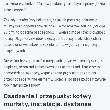
narożnika wychodzi później w postaci rys ukośnych i pracy „każda
ściana osobno”.
Zakłady prętów (czyli długości, na jakich pręty się pokrywają)
muszą mieć odpowiednią długość. Skrócenie zakładu, bo „brakuje
20 cm”, to pozorna oszczędność – wieniec może stracić ciągłość
nośną. Długości zakładów zależą od średnicy pręta, klasy stali i
betonu oraz warunków pracy elementu, więc trzyma się danych
projektowych.
Nie wolno też zapominać o miejscach, gdzie wieniec styka się ze
słupkami, rdzeniami żelbetowymi czy nadprożami. Tam często
przewidziane są kotwy, wypuszczone pręty albo strzemiona
przechodzące w inne elementy. „Ucięcie, bo przeszkadza” zwykle
robi największe szkody.
Osadzenia i przepusty: kotwy
murłaty, instalacje, dystanse