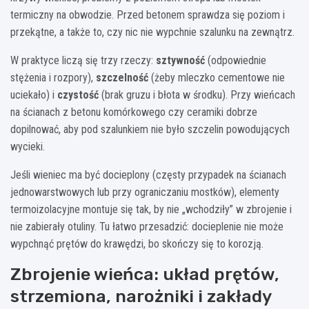
termiczny na obwodzie. Przed betonem sprawdza się poziom i
przekątne, a także to, czy nic nie wypchnie szalunku na zewnątrz.
W praktyce liczą się trzy rzeczy:
sztywność
(odpowiednie
stężenia i rozpory),
szczelność
(żeby mleczko cementowe nie
uciekało) i
czystość
(brak gruzu i błota w środku). Przy wieńcach
na ścianach z betonu komórkowego czy ceramiki dobrze
dopilnować, aby pod szalunkiem nie było szczelin powodujących
wycieki.
Jeśli wieniec ma być docieplony (częsty przypadek na ścianach
jednowarstwowych lub przy ograniczaniu mostków), elementy
termoizolacyjne montuje się tak, by nie „wchodziły” w zbrojenie i
nie zabierały otuliny. Tu łatwo przesadzić: docieplenie nie może
wypchnąć prętów do krawędzi, bo skończy się to korozją.
Zbrojenie wieńca: układ prętów,
strzemiona, narożniki i zakłady