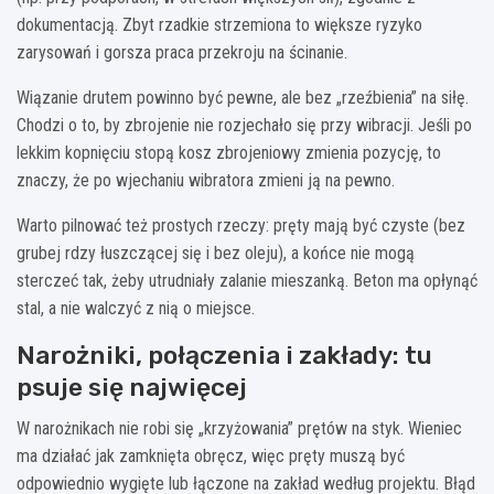
dokumentacją. Zbyt rzadkie strzemiona to większe ryzyko
zarysowań i gorsza praca przekroju na ścinanie.
Wiązanie drutem powinno być pewne, ale bez „rzeźbienia” na siłę.
Chodzi o to, by zbrojenie nie rozjechało się przy wibracji. Jeśli po
lekkim kopnięciu stopą kosz zbrojeniowy zmienia pozycję, to
znaczy, że po wjechaniu wibratora zmieni ją na pewno.
Warto pilnować też prostych rzeczy: pręty mają być czyste (bez
grubej rdzy łuszczącej się i bez oleju), a końce nie mogą
sterczeć tak, żeby utrudniały zalanie mieszanką. Beton ma opłynąć
stal, a nie walczyć z nią o miejsce.
Narożniki, połączenia i zakłady: tu
psuje się najwięcej
W narożnikach nie robi się „krzyżowania” prętów na styk. Wieniec
ma działać jak zamknięta obręcz, więc pręty muszą być
odpowiednio wygięte lub łączone na zakład według projektu. Błąd