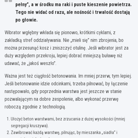
pełny”, a w środku ma raki i puste kieszenie powietrza.
Tego nie widać od razu, ale nośność i trwałość dostają
po głowie.
Wibrator wgłębny wkłada się pionowo, krótkimi cyklami, z
zakładką stref oddziaływania. Nie „mieli się” nim zbrojenia, bo
można przesunąć kosz i zniszczyć otulinę. Jeśli wibrator jest za
duży względem przekroju, lepiej dobrać mniejszą buławę niż
udawać, że „jakoś weszło”.
Ważna jest też ciągłość betonowania. Im mniej przerw, tym lepiej.
Jeśli betonowanie idzie odcinkami, trzeba pilnować, by łączenie
następowało, gdy poprzednia warstwa jest jeszcze w stanie
pozwalającym na dobre zespolenie, albo wykonać przerwę
roboczą zgodnie z technologią.
Ułożyć beton warstwami, bez zrzucania z dużej wysokości (mniej
segregacji kruszywa).
Zawibrować każdą warstwę, pilnując, by mieszanka „siadła” i