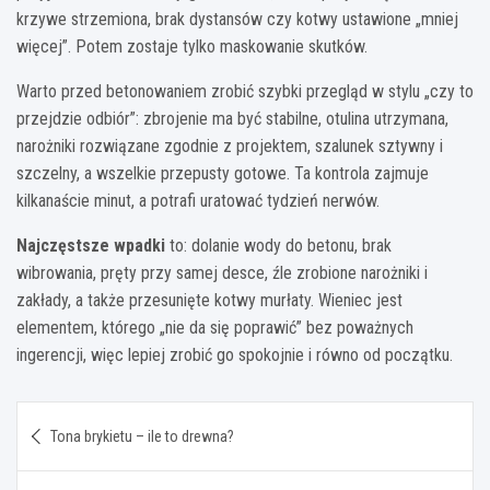
krzywe strzemiona, brak dystansów czy kotwy ustawione „mniej
więcej”. Potem zostaje tylko maskowanie skutków.
Warto przed betonowaniem zrobić szybki przegląd w stylu „czy to
przejdzie odbiór”: zbrojenie ma być stabilne, otulina utrzymana,
narożniki rozwiązane zgodnie z projektem, szalunek sztywny i
szczelny, a wszelkie przepusty gotowe. Ta kontrola zajmuje
kilkanaście minut, a potrafi uratować tydzień nerwów.
Najczęstsze wpadki
to: dolanie wody do betonu, brak
wibrowania, pręty przy samej desce, źle zrobione narożniki i
zakłady, a także przesunięte kotwy murłaty. Wieniec jest
elementem, którego „nie da się poprawić” bez poważnych
ingerencji, więc lepiej zrobić go spokojnie i równo od początku.
Nawigacja
Tona brykietu – ile to drewna?
wpisu