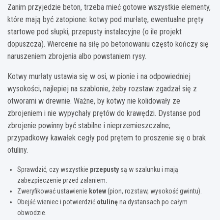
Zanim przyjedzie beton, trzeba mieć gotowe wszystkie elementy,
które mają być zatopione: kotwy pod murłatę, ewentualne pręty
startowe pod słupki, przepusty instalacyjne (o ile projekt
dopuszcza). Wiercenie na siłę po betonowaniu często kończy się
naruszeniem zbrojenia albo powstaniem rysy.
Kotwy murłaty ustawia się w osi, w pionie i na odpowiedniej
wysokości, najlepiej na szablonie, żeby rozstaw zgadzał się z
otworami w drewnie. Ważne, by kotwy nie kolidowały ze
zbrojeniem i nie wypychały prętów do krawędzi. Dystanse pod
zbrojenie powinny być stabilne i nieprzemieszczalne;
przypadkowy kawałek cegły pod prętem to proszenie się o brak
otuliny.
Sprawdzić, czy wszystkie
przepusty
są w szalunku i mają
zabezpieczenie przed zalaniem.
Zweryfikować ustawienie
kotew
(pion, rozstaw, wysokość gwintu).
Obejść wieniec i potwierdzić
otulinę
na dystansach po całym
obwodzie.