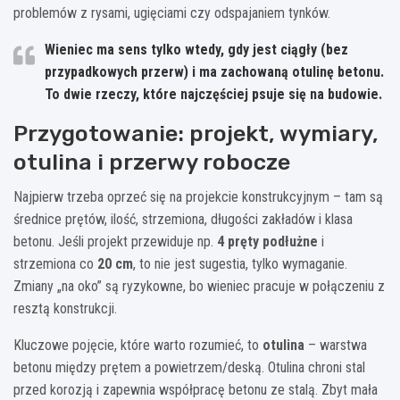
problemów z rysami, ugięciami czy odspajaniem tynków.
Wieniec ma sens tylko wtedy, gdy jest
ciągły
(bez
przypadkowych przerw) i ma zachowaną
otulinę betonu
.
To dwie rzeczy, które najczęściej psuje się na budowie.
Przygotowanie: projekt, wymiary,
otulina i przerwy robocze
Najpierw trzeba oprzeć się na projekcie konstrukcyjnym – tam są
średnice prętów, ilość, strzemiona, długości zakładów i klasa
betonu. Jeśli projekt przewiduje np.
4 pręty podłużne
i
strzemiona co
20 cm
, to nie jest sugestia, tylko wymaganie.
Zmiany „na oko” są ryzykowne, bo wieniec pracuje w połączeniu z
resztą konstrukcji.
Kluczowe pojęcie, które warto rozumieć, to
otulina
– warstwa
betonu między prętem a powietrzem/deską. Otulina chroni stal
przed korozją i zapewnia współpracę betonu ze stalą. Zbyt mała