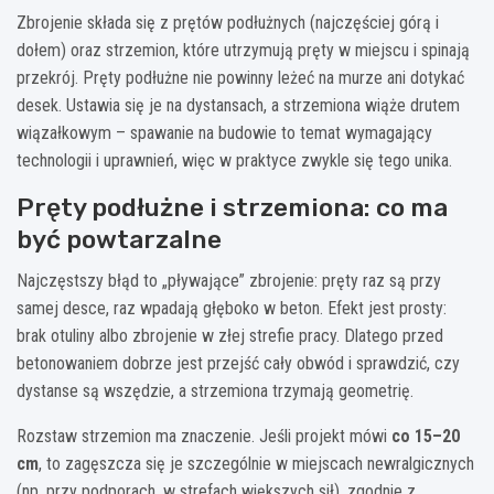
Zbrojenie składa się z prętów podłużnych (najczęściej górą i
dołem) oraz strzemion, które utrzymują pręty w miejscu i spinają
przekrój. Pręty podłużne nie powinny leżeć na murze ani dotykać
desek. Ustawia się je na dystansach, a strzemiona wiąże drutem
wiązałkowym – spawanie na budowie to temat wymagający
technologii i uprawnień, więc w praktyce zwykle się tego unika.
Pręty podłużne i strzemiona: co ma
być powtarzalne
Najczęstszy błąd to „pływające” zbrojenie: pręty raz są przy
samej desce, raz wpadają głęboko w beton. Efekt jest prosty:
brak otuliny albo zbrojenie w złej strefie pracy. Dlatego przed
betonowaniem dobrze jest przejść cały obwód i sprawdzić, czy
dystanse są wszędzie, a strzemiona trzymają geometrię.
Rozstaw strzemion ma znaczenie. Jeśli projekt mówi
co 15–20
cm
, to zagęszcza się je szczególnie w miejscach newralgicznych
(np. przy podporach, w strefach większych sił), zgodnie z