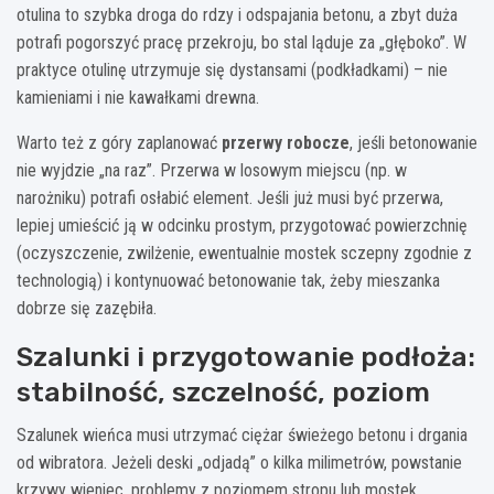
otulina to szybka droga do rdzy i odspajania betonu, a zbyt duża
potrafi pogorszyć pracę przekroju, bo stal ląduje za „głęboko”. W
praktyce otulinę utrzymuje się dystansami (podkładkami) – nie
kamieniami i nie kawałkami drewna.
Warto też z góry zaplanować
przerwy robocze
, jeśli betonowanie
nie wyjdzie „na raz”. Przerwa w losowym miejscu (np. w
narożniku) potrafi osłabić element. Jeśli już musi być przerwa,
lepiej umieścić ją w odcinku prostym, przygotować powierzchnię
(oczyszczenie, zwilżenie, ewentualnie mostek sczepny zgodnie z
technologią) i kontynuować betonowanie tak, żeby mieszanka
dobrze się zazębiła.
Szalunki i przygotowanie podłoża:
stabilność, szczelność, poziom
Szalunek wieńca musi utrzymać ciężar świeżego betonu i drgania
od wibratora. Jeżeli deski „odjadą” o kilka milimetrów, powstanie
krzywy wieniec, problemy z poziomem stropu lub mostek