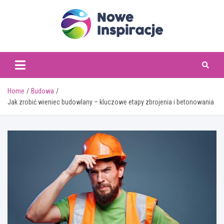
Skip
to
content
www.noweinspiracje.
Home
Budowa
Jak zrobić wieniec budowlany – kluczowe etapy zbrojenia i betonowania