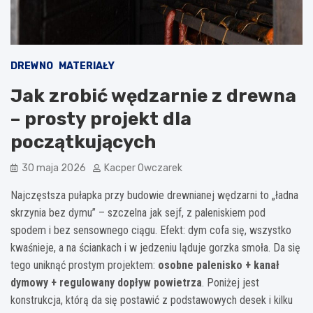
DREWNO
MATERIAŁY
Jak zrobić wędzarnie z drewna
– prosty projekt dla
początkujących
30 maja 2026
Kacper Owczarek
Najczęstsza pułapka przy budowie drewnianej wędzarni to „ładna
skrzynia bez dymu” – szczelna jak sejf, z paleniskiem pod
spodem i bez sensownego ciągu. Efekt: dym cofa się, wszystko
kwaśnieje, a na ściankach i w jedzeniu ląduje gorzka smoła. Da się
tego uniknąć prostym projektem:
osobne palenisko + kanał
dymowy + regulowany dopływ powietrza
. Poniżej jest
konstrukcja, którą da się postawić z podstawowych desek i kilku