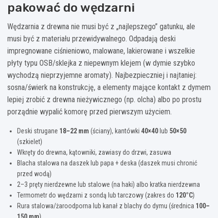
pakować do wędzarni
Wędzarnia z drewna nie musi być z „najlepszego” gatunku, ale
musi być z materiału przewidywalnego. Odpadają deski
impregnowane ciśnieniowo, malowane, lakierowane i wszelkie
płyty typu OSB/sklejka z niepewnym klejem (w dymie szybko
wychodzą nieprzyjemne aromaty). Najbezpieczniej i najtaniej:
sosna/świerk na konstrukcję, a elementy mające kontakt z dymem
lepiej zrobić z drewna nieżywicznego (np. olcha) albo po prostu
porządnie wypalić komorę przed pierwszym użyciem.
Deski strugane
18–22 mm
(ściany), kantówki
40×40
lub
50×50
(szkielet)
Wkręty do drewna, kątowniki, zawiasy do drzwi, zasuwa
Blacha stalowa na daszek lub papa + deska (daszek musi chronić
przed wodą)
2–3 pręty nierdzewne lub stalowe (na haki) albo kratka nierdzewna
Termometr do wędzarni z sondą lub tarczowy (zakres do
120°C
)
Rura stalowa/żaroodporna lub kanał z blachy do dymu (średnica
100–
150 mm
)