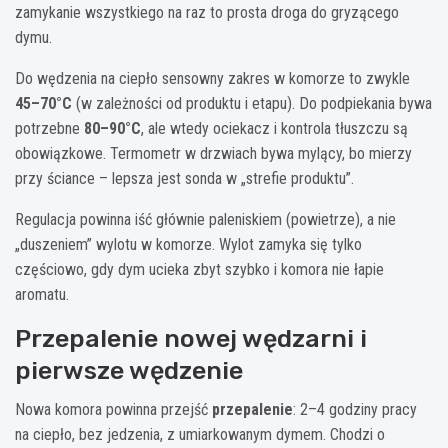
zamykanie wszystkiego na raz to prosta droga do gryzącego
dymu.
Do wędzenia na ciepło sensowny zakres w komorze to zwykle
45–70°C
(w zależności od produktu i etapu). Do podpiekania bywa
potrzebne
80–90°C
, ale wtedy ociekacz i kontrola tłuszczu są
obowiązkowe. Termometr w drzwiach bywa mylący, bo mierzy
przy ściance – lepsza jest sonda w „strefie produktu”.
Regulacja powinna iść głównie paleniskiem (powietrze), a nie
„duszeniem” wylotu w komorze. Wylot zamyka się tylko
częściowo, gdy dym ucieka zbyt szybko i komora nie łapie
aromatu.
Przepalenie nowej wędzarni i
pierwsze wędzenie
Nowa komora powinna przejść
przepalenie
: 2–4 godziny pracy
na ciepło, bez jedzenia, z umiarkowanym dymem. Chodzi o