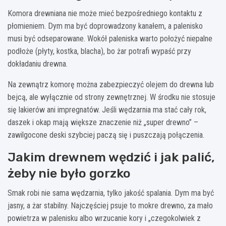
Komora drewniana nie może mieć bezpośredniego kontaktu z
płomieniem. Dym ma być doprowadzony kanałem, a palenisko
musi być odseparowane. Wokół paleniska warto położyć niepalne
podłoże (płyty, kostka, blacha), bo żar potrafi wypaść przy
dokładaniu drewna.
Na zewnątrz komorę można zabezpieczyć olejem do drewna lub
bejcą, ale wyłącznie od strony zewnętrznej. W środku nie stosuje
się lakierów ani impregnatów. Jeśli wędzarnia ma stać cały rok,
daszek i okap mają większe znaczenie niż „super drewno” –
zawilgocone deski szybciej paczą się i puszczają połączenia.
Jakim drewnem wędzić i jak palić,
żeby nie było gorzko
Smak robi nie sama wędzarnia, tylko jakość spalania. Dym ma być
jasny, a żar stabilny. Najczęściej psuje to mokre drewno, za mało
powietrza w palenisku albo wrzucanie kory i „czegokolwiek z