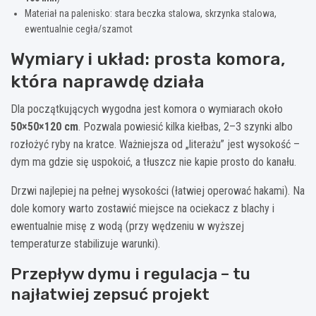
Materiał na palenisko: stara beczka stalowa, skrzynka stalowa,
ewentualnie cegła/szamot
Wymiary i układ: prosta komora,
która naprawdę działa
Dla początkujących wygodna jest komora o wymiarach około
50×50×120 cm
. Pozwala powiesić kilka kiełbas, 2–3 szynki albo
rozłożyć ryby na kratce. Ważniejsza od „literażu” jest wysokość –
dym ma gdzie się uspokoić, a tłuszcz nie kapie prosto do kanału.
Drzwi najlepiej na pełnej wysokości (łatwiej operować hakami). Na
dole komory warto zostawić miejsce na ociekacz z blachy i
ewentualnie misę z wodą (przy wędzeniu w wyższej
temperaturze stabilizuje warunki).
Przepływ dymu i regulacja – tu
najłatwiej zepsuć projekt