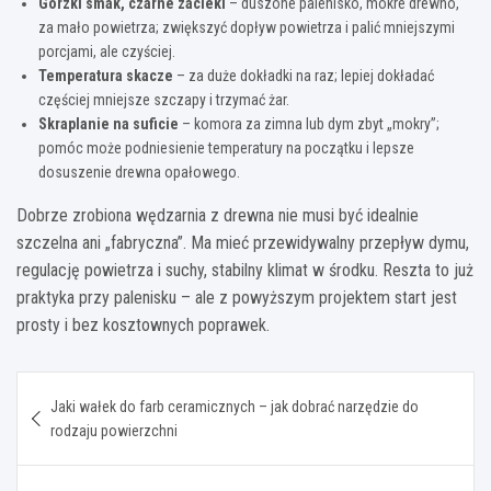
Gorzki smak, czarne zacieki
– duszone palenisko, mokre drewno,
za mało powietrza; zwiększyć dopływ powietrza i palić mniejszymi
porcjami, ale czyściej.
Temperatura skacze
– za duże dokładki na raz; lepiej dokładać
częściej mniejsze szczapy i trzymać żar.
Skraplanie na suficie
– komora za zimna lub dym zbyt „mokry”;
pomóc może podniesienie temperatury na początku i lepsze
dosuszenie drewna opałowego.
Dobrze zrobiona wędzarnia z drewna nie musi być idealnie
szczelna ani „fabryczna”. Ma mieć przewidywalny przepływ dymu,
regulację powietrza i suchy, stabilny klimat w środku. Reszta to już
praktyka przy palenisku – ale z powyższym projektem start jest
prosty i bez kosztownych poprawek.
Nawigacja
Jaki wałek do farb ceramicznych – jak dobrać narzędzie do
wpisu
rodzaju powierzchni