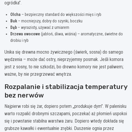
ogródka”.
Olcha
– bezpieczny standard do większości mięs i ryb
Buk
– mocniejszy, dobry do szynki, boczku
Dąb
– wyrazisty, używać z umiarem
Drzewa owocowe
(jabłoń, śliwa, wiśnia) – aromatyczne, świetne do
drobiu i ryb
Unika się drewna mocno żywicznego (świerk, sosna) do samego
wędzenia – może dać ostry, nieprzyjemny posmak. Jeśli komora
jest z sosny, to nie szkodzi, bo drewno komory nie jest paliwem;
ważne, by nie przegrzewać wnętrza.
Rozpalanie i stabilizacja temperatury
bez nerwów
Najpierw robi się żar, dopiero potem „produkuje dym”. W palenisku
warto rozpalić drobnymi szczapami, poczekać aż płomień uspokoi
się i powstanie stabilna warstwa żaru. Dopiero wtedy dokłada się
grubsze kawałki i ewentualnie zrębki. Duszenie ognia przez