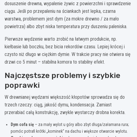
dosuszenie drewna, wypalenie żywic z powierzchni i sprawdzenie
ciągu. Jeśli po przepaleniu na ściankach jest lepka, czarna
warstwa, problemem jest dym (za mokre drewno / za mało
powietrza) albo zbyt niska temperatura przy duszeniu paleniska.
Pierwsze wędzenie warto zrobić na łatwym produkcie, np.
kiełbasie lub boczku, bez bicia rekordów czasu. Lepiej krócej i
czysto niż długo w ciężkim dymie. W trakcie pracy nie otwiera się
drzwi co 5 minut – stabilna komora to stabilny efekt.
Najczęstsze problemy i szybkie
poprawki
W drewnianej wędzarni większość kłopotów sprowadza się do
trzech rzeczy: ciąg, jakość dymu, kondensacja. Zamiast
przerabiać całą konstrukcję, zwykle wystarczy drobna korekta.
Dym cofa się
– za mały wylot u góry albo zbyt długa/załamana rura;
pomóc potrafi krótki „kominek” na dachu i większe otwarcie wylotu.