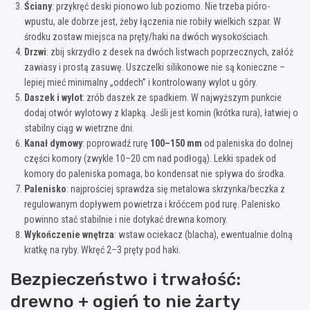
Ściany
: przykręć deski pionowo lub poziomo. Nie trzeba pióro-
wpustu, ale dobrze jest, żeby łączenia nie robiły wielkich szpar. W
środku zostaw miejsca na pręty/haki na dwóch wysokościach.
Drzwi
: zbij skrzydło z desek na dwóch listwach poprzecznych, załóż
zawiasy i prostą zasuwę. Uszczelki silikonowe nie są konieczne –
lepiej mieć minimalny „oddech” i kontrolowany wylot u góry.
Daszek i wylot
: zrób daszek ze spadkiem. W najwyższym punkcie
dodaj otwór wylotowy z klapką. Jeśli jest komin (krótka rura), łatwiej o
stabilny ciąg w wietrzne dni.
Kanał dymowy
: poprowadź rurę
100–150 mm
od paleniska do dolnej
części komory (zwykle 10–20 cm nad podłogą). Lekki spadek od
komory do paleniska pomaga, bo kondensat nie spływa do środka.
Palenisko
: najprościej sprawdza się metalowa skrzynka/beczka z
regulowanym dopływem powietrza i króćcem pod rurę. Palenisko
powinno stać stabilnie i nie dotykać drewna komory.
Wykończenie wnętrza
: wstaw ociekacz (blacha), ewentualnie dolną
kratkę na ryby. Wkręć 2–3 pręty pod haki.
Bezpieczeństwo i trwałość:
drewno + ogień to nie żarty