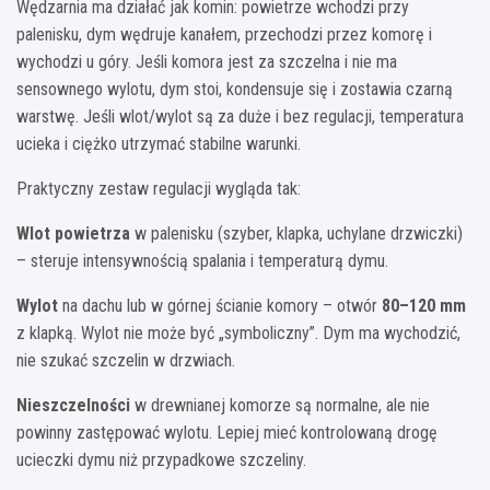
Wędzarnia ma działać jak komin: powietrze wchodzi przy
palenisku, dym wędruje kanałem, przechodzi przez komorę i
wychodzi u góry. Jeśli komora jest za szczelna i nie ma
sensownego wylotu, dym stoi, kondensuje się i zostawia czarną
warstwę. Jeśli wlot/wylot są za duże i bez regulacji, temperatura
ucieka i ciężko utrzymać stabilne warunki.
Praktyczny zestaw regulacji wygląda tak:
Wlot powietrza
w palenisku (szyber, klapka, uchylane drzwiczki)
– steruje intensywnością spalania i temperaturą dymu.
Wylot
na dachu lub w górnej ścianie komory – otwór
80–120 mm
z klapką. Wylot nie może być „symboliczny”. Dym ma wychodzić,
nie szukać szczelin w drzwiach.
Nieszczelności
w drewnianej komorze są normalne, ale nie
powinny zastępować wylotu. Lepiej mieć kontrolowaną drogę
ucieczki dymu niż przypadkowe szczeliny.