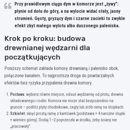
Przy prawidłowym ciągu dym w komorze jest „żywy”:
płynie od dołu do góry, a na wylocie widać stały, jasny
strumień. Gęsty, gryzący dym i czarne zacieki to zwykle
efekt zbyt małego wylotu albo duszonego paleniska.
Krok po kroku: budowa
drewnianej wędzarni dla
początkujących
Poniższy schemat zakłada komorę drewnianą i palenisko obok,
połączone kanałem. To najprostsza droga do powtarzalnych
efektów bez ryzyka przypalenia drewna komory.
Postawa
: wybierz równe miejsce, odsuń wędzarnię od płotu, drewna
składowanego i roślin. Komora nie może stać bezpośrednio na
gruncie – podłóż płyty chodnikowe, cegły lub zrób ramę na stopkach.
Szkielet
: skręć prostą ramę z kantówek (podstawa + 4 narożne słupki
+ wieniec górny). Dodaj 1–2 poprzeczki w środku, żeby ściany nie
„pracowały”.