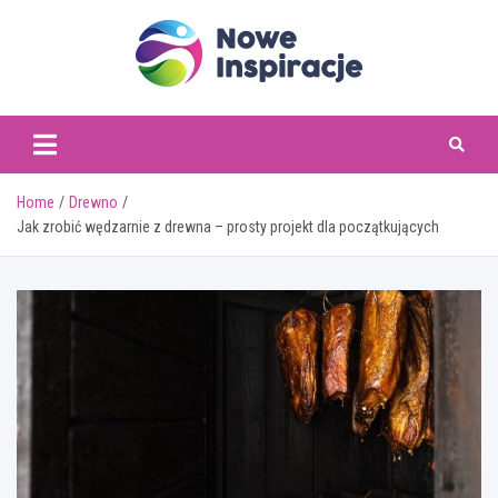
Skip
to
content
www.noweinspiracje.
Home
Drewno
Jak zrobić wędzarnie z drewna – prosty projekt dla początkujących