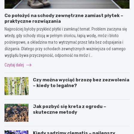
Co położyć na schody zewnętrzne zamiast płytek –
praktyczne rozwiązania
Najprościej byłoby przykleić płytki i zamknąć temat. Problem zaczyna się
wtedy, gdy schody stoją w pełnym słońcu, łapią wodę, mróz i błoto
pośniegowe, a okładzina ma to wytrzymać przez lata bez odspajania i
ślizgania. Dlatego przy schodach zewnętrznych ważniejsza od samego
wyglądu bywa przyczepność, odporność na mróz i…
Czytaj dalej
Czy można wyciąć brzozę bez zezwolenia
– kiedy to legalne?
Jak pozbyć się kreta z ogrodu –
skuteczne metody
Kiedy sadzimy clematis – najlepszy