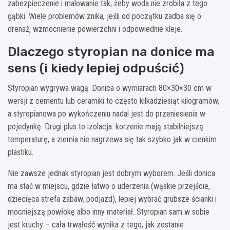
zabezpieczenie i malowanie tak, żeby woda nie zrobiła z tego
gąbki. Wiele problemów znika, jeśli od początku zadba się o
drenaż, wzmocnienie powierzchni i odpowiednie kleje.
Dlaczego styropian na donice ma
sens (i kiedy lepiej odpuścić)
Styropian wygrywa wagą. Donica o wymiarach 80×30×30 cm w
wersji z cementu lub ceramiki to często kilkadziesiąt kilogramów,
a styropianowa po wykończeniu nadal jest do przeniesienia w
pojedynkę. Drugi plus to izolacja: korzenie mają stabilniejszą
temperaturę, a ziemia nie nagrzewa się tak szybko jak w cienkim
plastiku.
Nie zawsze jednak styropian jest dobrym wyborem. Jeśli donica
ma stać w miejscu, gdzie łatwo o uderzenia (wąskie przejście,
dziecięca strefa zabaw, podjazd), lepiej wybrać grubsze ścianki i
mocniejszą powłokę albo inny materiał. Styropian sam w sobie
jest kruchy – cała trwałość wynika z tego, jak zostanie