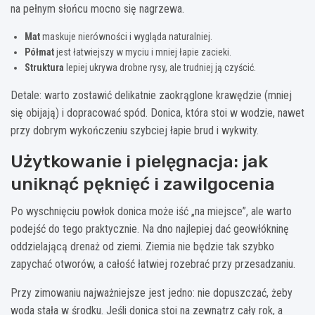
na pełnym słońcu mocno się nagrzewa.
Mat
maskuje nierówności i wygląda naturalniej.
Półmat
jest łatwiejszy w myciu i mniej łapie zacieki.
Struktura
lepiej ukrywa drobne rysy, ale trudniej ją czyścić.
Detale: warto zostawić delikatnie zaokrąglone krawędzie (mniej
się obijają) i dopracować spód. Donica, która stoi w wodzie, nawet
przy dobrym wykończeniu szybciej łapie brud i wykwity.
Użytkowanie i pielęgnacja: jak
uniknąć pęknięć i zawilgocenia
Po wyschnięciu powłok donica może iść „na miejsce”, ale warto
podejść do tego praktycznie. Na dno najlepiej dać geowłókninę
oddzielającą drenaż od ziemi. Ziemia nie będzie tak szybko
zapychać otworów, a całość łatwiej rozebrać przy przesadzaniu.
Przy zimowaniu najważniejsze jest jedno: nie dopuszczać, żeby
woda stała w środku. Jeśli donica stoi na zewnątrz cały rok, a