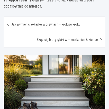
zbrojąca
i
pewny odpływ
. Reszta to już kwestia wyglądu i
dopasowania do miejsca.
Nawigacja
Jak wymienić wkładkę w drzwiach – krok po kroku
wpisu
Skąd się biorą rybiki w mieszkaniu i łazience