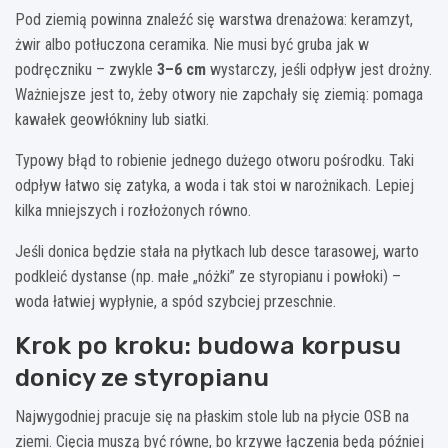
Pod ziemią powinna znaleźć się warstwa drenażowa: keramzyt,
żwir albo potłuczona ceramika. Nie musi być gruba jak w
podręczniku – zwykle
3–6 cm
wystarczy, jeśli odpływ jest drożny.
Ważniejsze jest to, żeby otwory nie zapchały się ziemią: pomaga
kawałek geowłókniny lub siatki.
Typowy błąd to robienie jednego dużego otworu pośrodku. Taki
odpływ łatwo się zatyka, a woda i tak stoi w narożnikach. Lepiej
kilka mniejszych i rozłożonych równo.
Jeśli donica będzie stała na płytkach lub desce tarasowej, warto
podkleić dystanse (np. małe „nóżki” ze styropianu i powłoki) –
woda łatwiej wypłynie, a spód szybciej przeschnie.
Krok po kroku: budowa korpusu
donicy ze styropianu
Najwygodniej pracuje się na płaskim stole lub na płycie OSB na
ziemi. Cięcia muszą być równe, bo krzywe łączenia będą później