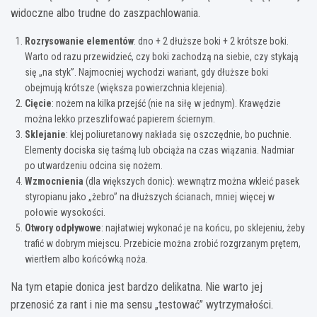
widoczne albo trudne do zaszpachlowania.
Rozrysowanie elementów
: dno + 2 dłuższe boki + 2 krótsze boki.
Warto od razu przewidzieć, czy boki zachodzą na siebie, czy stykają
się „na styk”. Najmocniej wychodzi wariant, gdy dłuższe boki
obejmują krótsze (większa powierzchnia klejenia).
Cięcie
: nożem na kilka przejść (nie na siłę w jednym). Krawędzie
można lekko przeszlifować papierem ściernym.
Sklejanie
: klej poliuretanowy nakłada się oszczędnie, bo puchnie.
Elementy dociska się taśmą lub obciąża na czas wiązania. Nadmiar
po utwardzeniu odcina się nożem.
Wzmocnienia
(dla większych donic): wewnątrz można wkleić pasek
styropianu jako „żebro” na dłuższych ścianach, mniej więcej w
połowie wysokości.
Otwory odpływowe
: najłatwiej wykonać je na końcu, po sklejeniu, żeby
trafić w dobrym miejscu. Przebicie można zrobić rozgrzanym prętem,
wiertłem albo końcówką noża.
Na tym etapie donica jest bardzo delikatna. Nie warto jej
przenosić za rant i nie ma sensu „testować” wytrzymałości.