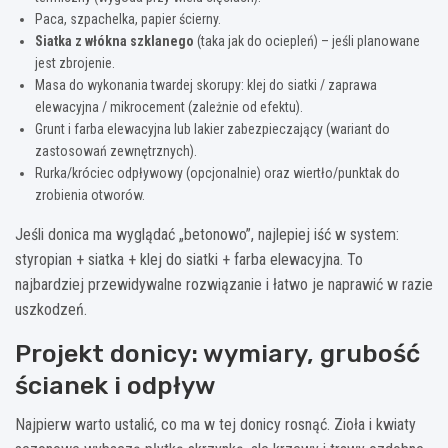
Paca, szpachelka, papier ścierny.
Siatka z włókna szklanego
(taka jak do ociepleń) – jeśli planowane
jest zbrojenie.
Masa do wykonania twardej skorupy: klej do siatki / zaprawa
elewacyjna / mikrocement (zależnie od efektu).
Grunt i farba elewacyjna lub lakier zabezpieczający (wariant do
zastosowań zewnętrznych).
Rurka/króciec odpływowy (opcjonalnie) oraz wiertło/punktak do
zrobienia otworów.
Jeśli donica ma wyglądać „betonowo”, najlepiej iść w system:
styropian + siatka + klej do siatki + farba elewacyjna. To
najbardziej przewidywalne rozwiązanie i łatwo je naprawić w razie
uszkodzeń.
Projekt donicy: wymiary, grubość
ścianek i odpływ
Najpierw warto ustalić, co ma w tej donicy rosnąć. Zioła i kwiaty