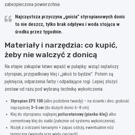
zabezpieczona powierzchnia.
Najczęstsza przyczyna „gnicia” styropianowych donic
to nie deszcz, tylko brak odpływu i woda stojąca w
środku przez tygodnie.
Materiały i narzędzia: co kupić,
żeby nie walczyć z donicą
Na etapie zakupów łatwo wpaść w pułapkę: wziąć najtańszy
styropian, przypadkowy klej i „jakoś to będzie”. Potem są
pęknięcia, odparzenia farby i odpadające rogi. Lepiej złożyć
zestaw od razu pod wybraną technikę wykończenia.
Styropian EPS 100
(albo podobnie twardy) – na ścianki i dno; grubość
najczęściej
3–5 cm
(do dużych donic 6–8 cm).
Klej do styropianu: najlepiej
poliuretanowy (pianka-klej)
albo
cementowy klej do siatki (zależnie od systemu wykończenia).
Nożyk z ostrzami łamanymi + zapas ostrzy, ewentualnie nóż
termiczny (wygoda przy wielu cięciach).