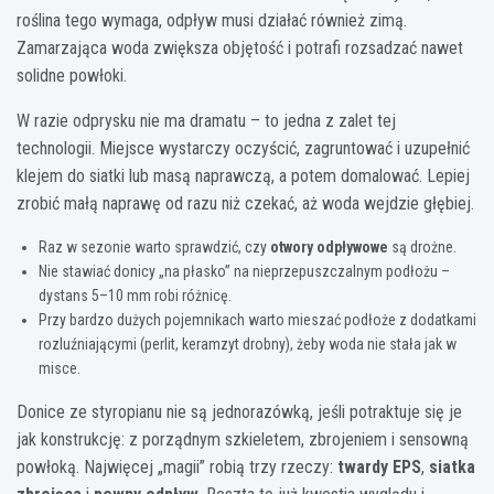
roślina tego wymaga, odpływ musi działać również zimą.
Zamarzająca woda zwiększa objętość i potrafi rozsadzać nawet
solidne powłoki.
W razie odprysku nie ma dramatu – to jedna z zalet tej
technologii. Miejsce wystarczy oczyścić, zagruntować i uzupełnić
klejem do siatki lub masą naprawczą, a potem domalować. Lepiej
zrobić małą naprawę od razu niż czekać, aż woda wejdzie głębiej.
Raz w sezonie warto sprawdzić, czy
otwory odpływowe
są drożne.
Nie stawiać donicy „na płasko” na nieprzepuszczalnym podłożu –
dystans 5–10 mm robi różnicę.
Przy bardzo dużych pojemnikach warto mieszać podłoże z dodatkami
rozluźniającymi (perlit, keramzyt drobny), żeby woda nie stała jak w
misce.
Donice ze styropianu nie są jednorazówką, jeśli potraktuje się je
jak konstrukcję: z porządnym szkieletem, zbrojeniem i sensowną
powłoką. Najwięcej „magii” robią trzy rzeczy:
twardy EPS
,
siatka