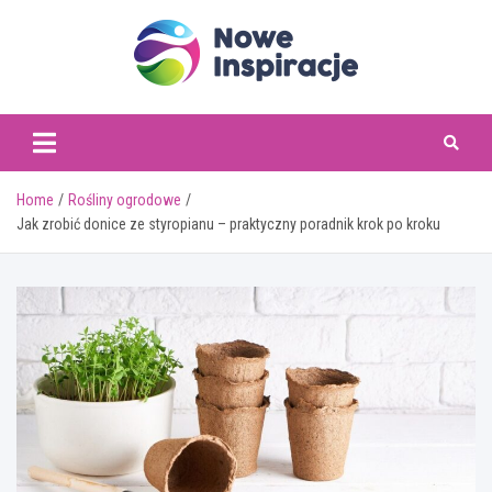
Skip
to
content
www.noweinspiracje.
Home
Rośliny ogrodowe
Jak zrobić donice ze styropianu – praktyczny poradnik krok po kroku