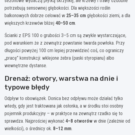
sezonowe wybaczą płytką skrzynkę, ale krzewy i trawy ozdobne
potrzebują sensownej głębokości. Dla większości roślin
balkonowych dobrze celować w
25–35 cm
głębokości ziemi, a dla
większych krzewów bliżej
40–50 cm
.
Ścianki z EPS 100 o grubości 3–5 cm są zwykle wystarczające,
pod warunkiem że z zewnątrz powstanie twarda powłoka. Przy
długości powyżej 100 cm lepiej przewidzieć coś, co ograniczy
„pracę” konstrukcji: wklejone żebra (paski styropianu) albo
wewnętrzne dystanse.
Drenaż: otwory, warstwa na dnie i
typowe błędy
Odpływ to obowiązek. Donica bez odpływu może działać tylko
wtedy, gdy jest traktowana jak osłonka, a w środku stoi osobny
pojemnik produkcyjny – w praktyce na zewnątrz rzadko się to
sprawdza. Najprościej wykonać
4–8 otworów
w dnie (zależnie od
wielkości), o średnicy ok.
8–12 mm
.