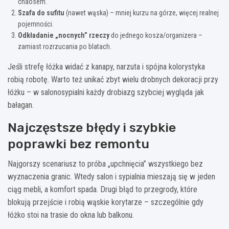
chaosem.
Szafa do sufitu
(nawet wąska) – mniej kurzu na górze, więcej realnej
pojemności.
Odkładanie „nocnych” rzeczy
do jednego kosza/organizera –
zamiast rozrzucania po blatach.
Jeśli strefę łóżka widać z kanapy, narzuta i spójna kolorystyka
robią robotę. Warto też unikać zbyt wielu drobnych dekoracji przy
łóżku – w salonosypialni każdy drobiazg szybciej wygląda jak
bałagan.
Najczęstsze błędy i szybkie
poprawki bez remontu
Najgorszy scenariusz to próba „upchnięcia” wszystkiego bez
wyznaczenia granic. Wtedy salon i sypialnia mieszają się w jeden
ciąg mebli, a komfort spada. Drugi błąd to przegrody, które
blokują przejście i robią wąskie korytarze – szczególnie gdy
łóżko stoi na trasie do okna lub balkonu.