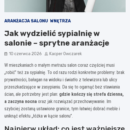
ARANŻACJA SALONU
WNĘTRZA
Jak wydzielić sypialnię w
salonie – sprytne aranżacje
10 czerwca 2026
Kacper Owczarek
W mieszkaniach o małym metrażu salon coraz częściej musi
„robić” też za sypialnię. To od razu rodzi konkretne problemy: brak
prywatności, bałagan na widoku i światło z telewizora lub ulicy
przeszkadzające w zasypianiu. Da się to ogarnąć bez stawiania
ścian, ale potrzebny jest plan:
gdzie kończy się strefa dzienna,
a zaczyna nocna
oraz jak rozwiązać przechowywanie. Im
szybciej zostaną ustawione granice, tym łatwiej dobrać meble i
uniknąć efektu „łóżka w kącie salonu”.
Najpierw układ: co jest ważniejsze