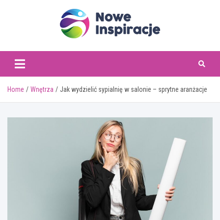
Skip
to
content
www.noweinspiracje.
Home
Wnętrza
Jak wydzielić sypialnię w salonie – sprytne aranżacje