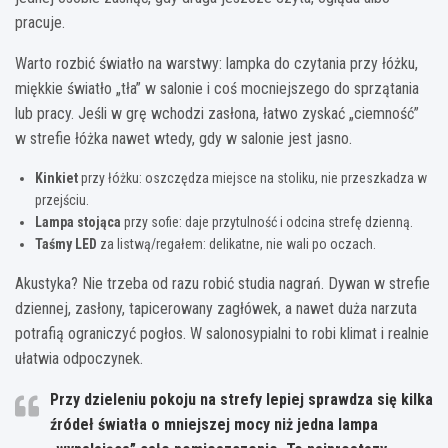
pracuje.
Warto rozbić światło na warstwy: lampka do czytania przy łóżku,
miękkie światło „tła” w salonie i coś mocniejszego do sprzątania
lub pracy. Jeśli w grę wchodzi zasłona, łatwo zyskać „ciemność”
w strefie łóżka nawet wtedy, gdy w salonie jest jasno.
Kinkiet
przy łóżku: oszczędza miejsce na stoliku, nie przeszkadza w
przejściu.
Lampa stojąca
przy sofie: daje przytulność i odcina strefę dzienną.
Taśmy LED
za listwą/regałem: delikatne, nie wali po oczach.
Akustyka? Nie trzeba od razu robić studia nagrań. Dywan w strefie
dziennej, zasłony, tapicerowany zagłówek, a nawet duża narzuta
potrafią ograniczyć pogłos. W salonosypialni to robi klimat i realnie
ułatwia odpoczynek.
Przy dzieleniu pokoju na strefy lepiej sprawdza się kilka
źródeł światła o mniejszej mocy niż jedna lampa