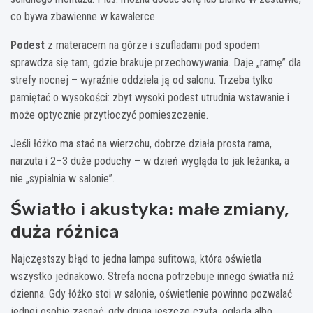
co bywa zbawienne w kawalerce.
Podest
z materacem na górze i szufladami pod spodem
sprawdza się tam, gdzie brakuje przechowywania. Daje „ramę” dla
strefy nocnej – wyraźnie oddziela ją od salonu. Trzeba tylko
pamiętać o wysokości: zbyt wysoki podest utrudnia wstawanie i
może optycznie przytłoczyć pomieszczenie.
Jeśli łóżko ma stać na wierzchu, dobrze działa prosta rama,
narzuta i 2–3 duże poduchy – w dzień wygląda to jak leżanka, a
nie „sypialnia w salonie”.
Światło i akustyka: małe zmiany,
duża różnica
Najczęstszy błąd to jedna lampa sufitowa, która oświetla
wszystko jednakowo. Strefa nocna potrzebuje innego światła niż
dzienna. Gdy łóżko stoi w salonie, oświetlenie powinno pozwalać
jednej osobie zasnąć, gdy druga jeszcze czyta, ogląda albo