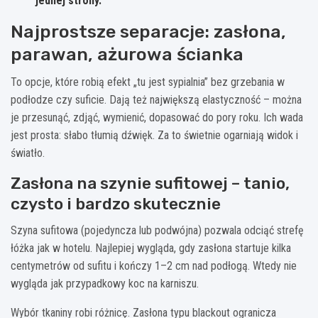
jednej strony.
Najprostsze separacje: zasłona,
parawan, ażurowa ścianka
To opcje, które robią efekt „tu jest sypialnia” bez grzebania w
podłodze czy suficie. Dają też największą elastyczność – można
je przesunąć, zdjąć, wymienić, dopasować do pory roku. Ich wada
jest prosta: słabo tłumią dźwięk. Za to świetnie ogarniają widok i
światło.
Zasłona na szynie sufitowej – tanio,
czysto i bardzo skutecznie
Szyna sufitowa (pojedyncza lub podwójna) pozwala odciąć strefę
łóżka jak w hotelu. Najlepiej wygląda, gdy zasłona startuje kilka
centymetrów od sufitu i kończy 1–2 cm nad podłogą. Wtedy nie
wygląda jak przypadkowy koc na karniszu.
Wybór tkaniny robi różnicę. Zasłona typu blackout ogranicza