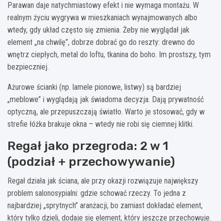
Parawan daje natychmiastowy efekt i nie wymaga montażu. W
realnym życiu wygrywa w mieszkaniach wynajmowanych albo
wtedy, gdy układ często się zmienia. Żeby nie wyglądał jak
element „na chwilę”, dobrze dobrać go do reszty: drewno do
wnętrz ciepłych, metal do loftu, tkanina do boho. Im prostszy, tym
bezpieczniej.
Ażurowe ścianki (np. lamele pionowe, listwy) są bardziej
„meblowe” i wyglądają jak świadoma decyzja. Dają prywatność
optyczną, ale przepuszczają światło. Warto je stosować, gdy w
strefie łóżka brakuje okna – wtedy nie robi się ciemnej klitki.
Regał jako przegroda: 2 w 1
(podział + przechowywanie)
Regał działa jak ściana, ale przy okazji rozwiązuje największy
problem salonosypialni: gdzie schować rzeczy. To jedna z
najbardziej „sprytnych” aranżacji, bo zamiast dokładać element,
który tylko dzieli, dodaje się element, który jeszcze przechowuje.