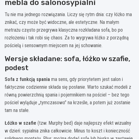
mebla do salonosypialni
Tu nie ma jednego rozwiązania. Liczy się rytm dnia: czy łóżko ma
znikać, czy może być widoczne, ale estetyczne. Na małym
metrażu często przegrywa klasyczna rozkładana sofa, bo po
rozłożeniu i tak robi się chaos. Za to wygrywa łóżko z porządną
pościelą i sensownym miejscem na jej schowanie.
Wersje składane: sofa, łóżko w szafie,
podest
Sofa z funkcją spania
ma sens, gdy priorytetem jest salon i
faktycznie codziennie składa się posłanie. Warto szukać modeli z
równą powierzchnią spania i pojemnikiem na pościel – bez tego
pościel wyląduje „tymczasowo” na krześle, a potem już zostanie
tam na stałe.
Łóżko w szafie
(tzw. Murphy bed) daje najlepszy efekt wizualny
w dzień: sypialnia znika całkowicie. Minus to koszt i konieczność
solidnego montażu. Plus: można dodać sofę lub biurko w zestawie,