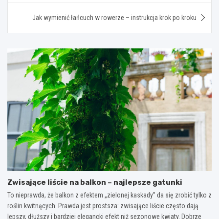
Jak wymienić łańcuch w rowerze – instrukcja krok po kroku
Zwisające liście na balkon – najlepsze gatunki
To nieprawda, że balkon z efektem „zielonej kaskady” da się zrobić tylko z
roślin kwitnących. Prawda jest prostsza: zwisające liście często dają
lepszy, dłuższy i bardziej elegancki efekt niż sezonowe kwiaty. Dobrze