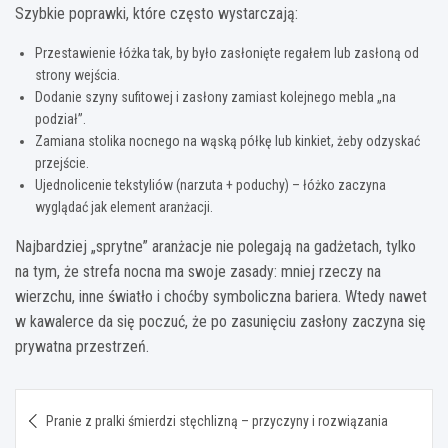
Szybkie poprawki, które często wystarczają:
Przestawienie łóżka tak, by było zasłonięte regałem lub zasłoną od
strony wejścia.
Dodanie szyny sufitowej i zasłony zamiast kolejnego mebla „na
podział”.
Zamiana stolika nocnego na wąską półkę lub kinkiet, żeby odzyskać
przejście.
Ujednolicenie tekstyliów (narzuta + poduchy) – łóżko zaczyna
wyglądać jak element aranżacji.
Najbardziej „sprytne” aranżacje nie polegają na gadżetach, tylko
na tym, że strefa nocna ma swoje zasady: mniej rzeczy na
wierzchu, inne światło i choćby symboliczna bariera. Wtedy nawet
w kawalerce da się poczuć, że po zasunięciu zasłony zaczyna się
prywatna przestrzeń.
Nawigacja
Pranie z pralki śmierdzi stęchlizną – przyczyny i rozwiązania
wpisu