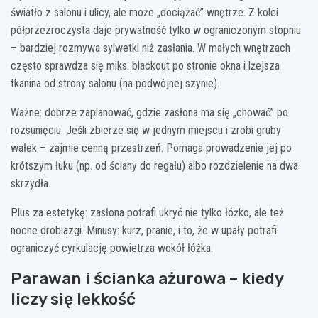
światło z salonu i ulicy, ale może „dociążać” wnętrze. Z kolei
półprzezroczysta daje prywatność tylko w ograniczonym stopniu
– bardziej rozmywa sylwetki niż zasłania. W małych wnętrzach
często sprawdza się miks: blackout po stronie okna i lżejsza
tkanina od strony salonu (na podwójnej szynie).
Ważne: dobrze zaplanować, gdzie zasłona ma się „chować” po
rozsunięciu. Jeśli zbierze się w jednym miejscu i zrobi gruby
wałek – zajmie cenną przestrzeń. Pomaga prowadzenie jej po
krótszym łuku (np. od ściany do regału) albo rozdzielenie na dwa
skrzydła.
Plus za estetykę: zasłona potrafi ukryć nie tylko łóżko, ale też
nocne drobiazgi. Minusy: kurz, pranie, i to, że w upały potrafi
ograniczyć cyrkulację powietrza wokół łóżka.
Parawan i ścianka ażurowa – kiedy
liczy się lekkość