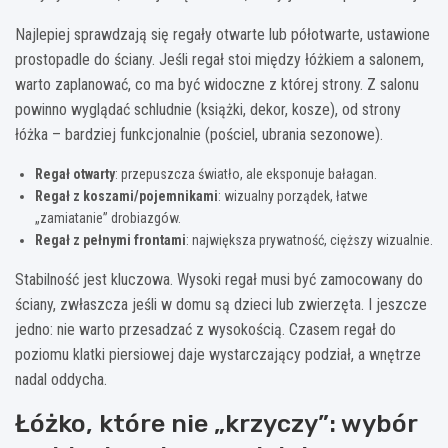
Najlepiej sprawdzają się regały otwarte lub półotwarte, ustawione
prostopadle do ściany. Jeśli regał stoi między łóżkiem a salonem,
warto zaplanować, co ma być widoczne z której strony. Z salonu
powinno wyglądać schludnie (książki, dekor, kosze), od strony
łóżka – bardziej funkcjonalnie (pościel, ubrania sezonowe).
Regał otwarty
: przepuszcza światło, ale eksponuje bałagan.
Regał z koszami/pojemnikami
: wizualny porządek, łatwe
„zamiatanie” drobiazgów.
Regał z pełnymi frontami
: największa prywatność, cięższy wizualnie.
Stabilność jest kluczowa. Wysoki regał musi być zamocowany do
ściany, zwłaszcza jeśli w domu są dzieci lub zwierzęta. I jeszcze
jedno: nie warto przesadzać z wysokością. Czasem regał do
poziomu klatki piersiowej daje wystarczający podział, a wnętrze
nadal oddycha.
Łóżko, które nie „krzyczy”: wybór