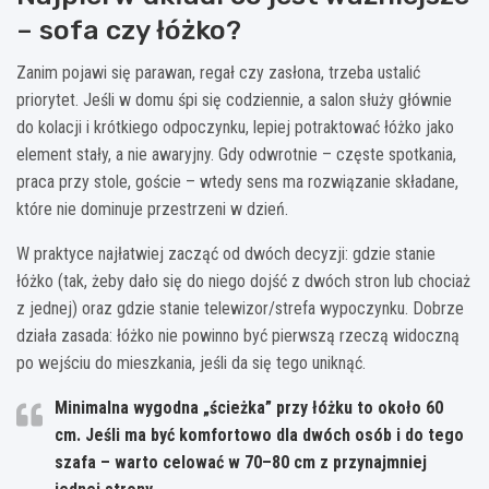
– sofa czy łóżko?
Zanim pojawi się parawan, regał czy zasłona, trzeba ustalić
priorytet. Jeśli w domu śpi się codziennie, a salon służy głównie
do kolacji i krótkiego odpoczynku, lepiej potraktować łóżko jako
element stały, a nie awaryjny. Gdy odwrotnie – częste spotkania,
praca przy stole, goście – wtedy sens ma rozwiązanie składane,
które nie dominuje przestrzeni w dzień.
W praktyce najłatwiej zacząć od dwóch decyzji: gdzie stanie
łóżko (tak, żeby dało się do niego dojść z dwóch stron lub chociaż
z jednej) oraz gdzie stanie telewizor/strefa wypoczynku. Dobrze
działa zasada: łóżko nie powinno być pierwszą rzeczą widoczną
po wejściu do mieszkania, jeśli da się tego uniknąć.
Minimalna wygodna „ścieżka” przy łóżku to około
60
cm
. Jeśli ma być komfortowo dla dwóch osób i do tego
szafa – warto celować w
70–80 cm
z przynajmniej