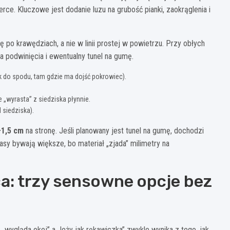
ce. Kluczowe jest dodanie luzu na grubość pianki, zaokrąglenia i
po krawędziach, a nie w linii prostej w powietrzu. Przy obłych
 podwinięcia i ewentualny tunel na gumę.
k do spodu, tam gdzie ma dojść pokrowiec).
e „wyrasta” z siedziska płynnie.
 siedziska).
–1,5 cm
na stronę. Jeśli planowany jest tunel na gumę, dochodzi
sy bywają większe, bo materiał „zjada” milimetry na
a: trzy sensowne opcje bez
wygląda okej” a „leży jak rękawiczka” zwykle wynika z tego, jak