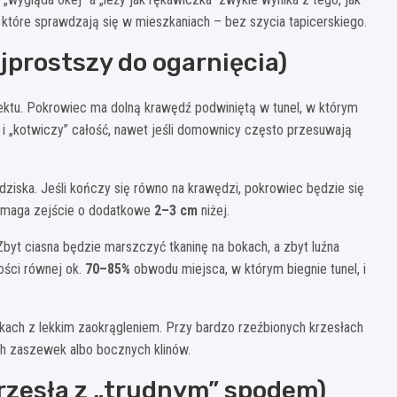
, które sprawdzają się w mieszkaniach – bez szycia tapicerskiego.
jprostszy do ogarnięcia)
efektu. Pokrowiec ma dolną krawędź podwiniętą w tunel, w którym
 i „kotwiczy” całość, nawet jeśli domownicy często przesuwają
iedziska. Jeśli kończy się równo na krawędzi, pokrowiec będzie się
pomaga zejście o dodatkowe
2–3 cm
niżej.
byt ciasna będzie marszczyć tkaninę na bokach, a zbyt luźna
ości równej ok.
70–85%
obwodu miejsca, w którym biegnie tunel, i
skach z lekkim zaokrągleniem. Przy bardzo rzeźbionych krzesłach
h zaszewek albo bocznych klinów.
rzesła z „trudnym” spodem)