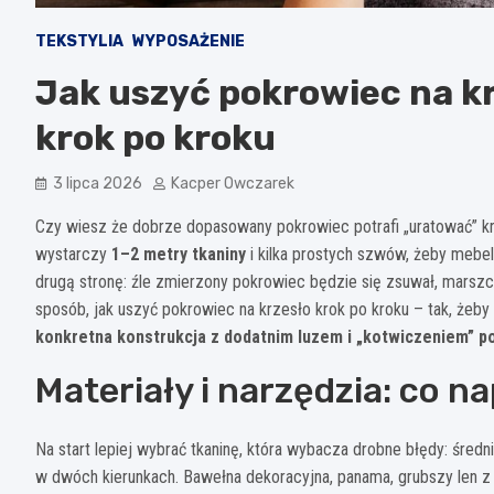
TEKSTYLIA
WYPOSAŻENIE
Jak uszyć pokrowiec na kr
krok po kroku
3 lipca 2026
Kacper Owczarek
Czy wiesz że dobrze dopasowany pokrowiec potrafi „uratować” kr
wystarczy
1–2 metry tkaniny
i kilka prostych szwów, żeby mebel
drugą stronę: źle zmierzony pokrowiec będzie się zsuwał, marszczy
sposób, jak uszyć pokrowiec na krzesło krok po kroku – tak, żeby 
konkretna konstrukcja z dodatnim luzem i „kotwiczeniem” p
Materiały i narzędzia: co n
Na start lepiej wybrać tkaninę, która wybacza drobne błędy: średni
w dwóch kierunkach. Bawełna dekoracyjna, panama, grubszy len z