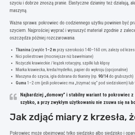
szyciu i dobrze znoszą pranie. Elastyczne dzianiny też działają, a
maszyną.
Ważna sprawa: pokrowiec do codziennego użytku powinien być pran
szyciem. Najprościej wyprać i wysuszyć materiał zgodnie z zale
oszczędza później rozczarowania.
Tkanina
(zwykle
1–2 m
przy szerokości 140–160 cm; zależy od krzes
Nici poliestrowe (mocniejsze niż bawełniane)
Nożyczki krawieckie / krążek rotacyjny, szpilki lub klipsy
Miarka krawiecka, kreda/mydełko, papier do wykroju (opcjonalnie)
Maszyna do szycia, igła dobrana do tkaniny (np.
90/14
do grubszych)
Guma
1–2 cm (jeśli pokrowiec ma „trzymać się” pod siedziskiem) lub
Najbardziej „domowy” i stabilny wariant to pokrowiec z
szybko, a przy zwykłym użytkowaniu nie zsuwa się na bo
Jak zdjąć miary z krzesła,
Pokrowiec może obejmować tylko siedzisko albo siedzisko i oparc