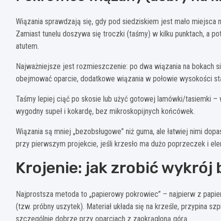
Wiązania sprawdzają się, gdy pod siedziskiem jest mało miejsca 
Zamiast tunelu doszywa się troczki (taśmy) w kilku punktach, a p
atutem.
Najważniejsze jest rozmieszczenie: po dwa wiązania na bokach si
obejmować oparcie, dodatkowe wiązania w połowie wysokości stabi
Taśmy lepiej ciąć po skosie lub użyć gotowej lamówki/tasiemki – 
wygodny supeł i kokardę, bez mikroskopijnych końcówek.
Wiązania są mniej „bezobsługowe” niż guma, ale łatwiej nimi do
przy pierwszym projekcie, jeśli krzesło ma dużo poprzeczek i el
Krojenie: jak zrobić wykró
Najprostsza metoda to „papierowy pokrowiec” – najpierw z papier
(tzw. próbny uszytek). Materiał układa się na krześle, przypina sz
szczególnie dobrze przy oparciach z zaokrągloną górą.