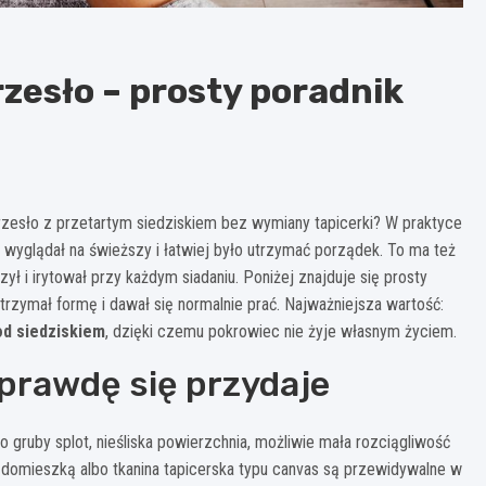
zesło – prosty poradnik
zesło z przetartym siedziskiem bez wymiany tapicerki? W praktyce
 wyglądał na świeższy i łatwiej było utrzymać porządek. To ma też
ł i irytował przy każdym siadaniu. Poniżej znajduje się prosty
trzymał formę i dawał się normalnie prać. Najważniejsza wartość:
od siedziskiem
, dzięki czemu pokrowiec nie żyje własnym życiem.
aprawdę się przydaje
o gruby splot, nieśliska powierzchnia, możliwie mała rozciągliwość
 domieszką albo tkanina tapicerska typu canvas są przewidywalne w