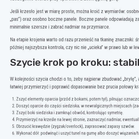
Jeśli krzesło jest w miarę proste, można kroić z wymiarów: osobno
„pas”) oraz osobno boczne panele. Boczne panele odpowiadają za 
minimalnie szersze i zabrać nadmiar na przymiarce.
Na etapie krojenia warto od razu przenieść na tkaninę znaczniki: ś
później najszybsza kontrola, czy nic nie „ucieka” w prawo lub w le
Szycie krok po kroku: stab
W kolejności szycia chodzi o to, żeby najpierw zbudować „bryłę”, 
łatwiej przymierzyć i poprawić dopasowanie bez prucia połowy kr
Zszyć elementy oparcia (przód z bokami, potem tył), pilnując oznac
Doszyć oparcie do części siedziska; w newralgicznych miejscach (zao
Zszyć boki siedziska i zamknąć obwód, kontrolując symetrię.
Przymierzyć na krześle na lewej stronie, zaznaczyć nadmiar, ewentua
Obrzucić krawędzie (zygzak/overlock), zaprasować zapasy szwów.
Wykonać dół: podwinąć i uszyć tunel na gumę albo doszyć wiązania/t