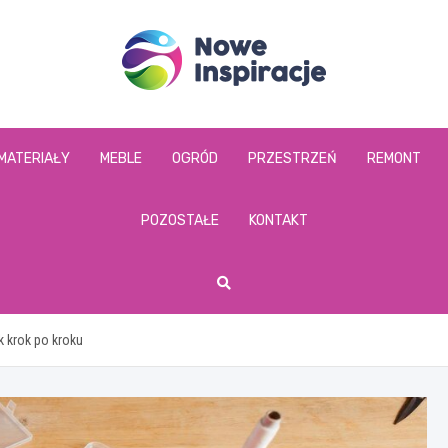
www.noweinspiracje
MATERIAŁY
MEBLE
OGRÓD
PRZESTRZEŃ
REMONT
POZOSTAŁE
KONTAKT
k krok po kroku