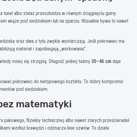
na tunel albo stelaż przeszkadza w równym ściągnięciu gumy.
otem wiąże pod siedziskiem lub na oparciu. Wizualnie bywa to nawet
edziska oraz dwa z tyłu zwykle wystarczają. Jeśli pokrowiec ma
lizują materiał i zapobiegają „workowaniu”.
wtedy mniej się strzępią. Długość jednej taśmy
35–45 cm
daje
pasować pokrowiec do nietypowego kształtu. To dobry kompromis
ementów pod siedziskiem.
j bez matematyki
u pakowego, flizeliny technicznej albo nawet starych prześcieradeł
pilkami wzdłuż krawędzi i odznacza linie szwów. To działa