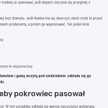
le trudniej je opanować, jeśli dopiero zaczyna się przygodę z
y bez dramatu. Jeśli tkanina ma się skurczyć, niech zrobi to przed
ceniem producenta, a potem go wyprasować. Ten jeden krok
ła)
 taśmy do wiązania/rzep
 tunelem i
gumą wszytą pod siedziskiem
: zakłada się go
ki.
 żeby pokrowiec pasował
ie. W tym poradniku zakłada się wersję najczęściej wybieraną: