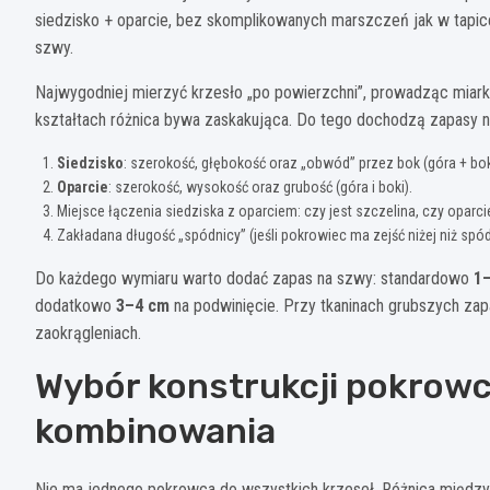
siedzisko + oparcie, bez skomplikowanych marszczeń jak w tapicer
szwy.
Najwygodniej mierzyć krzesło „po powierzchni”, prowadząc miarkę 
kształtach różnica bywa zaskakująca. Do tego dochodzą zapasy na
Siedzisko
: szerokość, głębokość oraz „obwód” przez bok (góra + bo
Oparcie
: szerokość, wysokość oraz grubość (góra i boki).
Miejsce łączenia siedziska z oparciem: czy jest szczelina, czy oparci
Zakładana długość „spódnicy” (jeśli pokrowiec ma zejść niżej niż spód
Do każdego wymiaru warto dodać zapas na szwy: standardowo
1
dodatkowo
3–4 cm
na podwinięcie. Przy tkaninach grubszych zapa
zaokrągleniach.
Wybór konstrukcji pokrowc
kombinowania
Nie ma jednego pokrowca do wszystkich krzeseł. Różnica między „