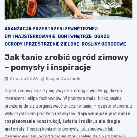
ARANŻACJA PRZESTRZENI ZEWNĘTRZNEJ
DIY I MAJSTERKOWANIE
DOM I WNĘTRZE
OGRÓD
OGRODY I PRZESTRZENIE ZIELONE
ROŚLINY OGRODOWE
Jak tanio zrobić ogród zimowy
– pomysły i inspiracje
2 marca 2026
Kacper Owczarek
Ogród zimowy kojarzy się zwykle z drogą inwestycją, dużym
metrażem i ekipą fachowców. W praktyce małą, funkcjonalną
oranżerię da się zorganizować znacznie taniej – często etapami, z
wykorzystaniem prostych rozwiązań.
Najważniejsze jest dobre
rozplanowanie konstrukcji, światła i roślin, a nie drogie
materiały
. Poniżej konkretne pomysły, jak zbudować lub
zaaranżować tani ogród zimowy, który realnie da się utrzymać i