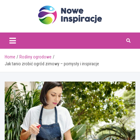
Skip
to
content
www.noweinspiracje.
Home
Rośliny ogrodowe
Jak tanio zrobić ogród zimowy – pomysły i inspiracje