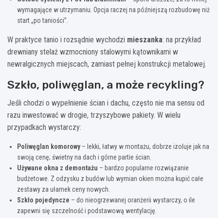
wymagające w utrzymaniu. Opcja raczej na późniejszą rozbudowę niż
start „po taniości”.
W praktyce tanio i rozsądnie wychodzi
mieszanka
: na przykład
drewniany stelaż wzmocniony stalowymi kątownikami w
newralgicznych miejscach, zamiast pełnej konstrukcji metalowej.
Szkło, poliwęglan, a może recykling?
Jeśli chodzi o wypełnienie ścian i dachu, często nie ma sensu od
razu inwestować w drogie, trzyszybowe pakiety. W wielu
przypadkach wystarczy:
Poliwęglan komorowy
– lekki, łatwy w montażu, dobrze izoluje jak na
swoją cenę; świetny na dach i górne partie ścian.
Używane okna z demontażu
– bardzo popularne rozwiązanie
budżetowe. Z odzysku z budów lub wymian okien można kupić całe
zestawy za ułamek ceny nowych.
Szkło pojedyncze
– do nieogrzewanej oranżerii wystarczy, o ile
zapewni się szczelność i podstawową wentylację.