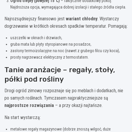
Ogród ciepły (powyżej 15°C)
– faktycznie dodatkowy pokój.
Najdroższa opcja, wymagająca dobrej izolacji i stałego źródła ciepła.
Najrozsądniejszy finansowo jest
wariant chłodny
. Wystarczy
dogrzewanie w krótkich okresach spadków temperatur. Pomagają:
uszczelki w oknach i drzwiach,
gruba mata lub płyty styropianowe na posadzce,
zasłony termoizolacyjne na noc (nawet z grubego filcu czy koca),
prosty nagrzewacz elektryczny z termostatem.
Tanie aranżacje – regały, stoły,
półki pod rośliny
Drogi ogród zimowy rozpoznaje się po meblach i dodatkach, nie
po samych roślinach. Tymczasem najpraktyczniejsze są
najprostsze rozwiązania
– a przy okazji najtańsze.
Na start wystarczą:
metalowe regały magazynowe (dobrze znoszą wilgoć, duże