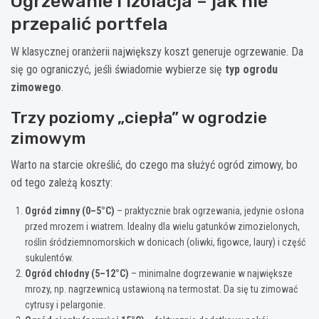
Ogrzewanie i izolacja – jak nie
przepalić portfela
W klasycznej oranżerii największy koszt generuje ogrzewanie. Da
się go ograniczyć, jeśli świadomie wybierze się
typ ogrodu
zimowego
.
Trzy poziomy „ciepła” w ogrodzie
zimowym
Warto na starcie określić, do czego ma służyć ogród zimowy, bo
od tego zależą koszty:
Ogród zimny (0–5°C)
– praktycznie brak ogrzewania, jedynie osłona
przed mrozem i wiatrem. Idealny dla wielu gatunków zimozielonych,
roślin śródziemnomorskich w donicach (oliwki, figowce, laury) i część
sukulentów.
Ogród chłodny (5–12°C)
– minimalne dogrzewanie w największe
mrozy, np. nagrzewnicą ustawioną na termostat. Da się tu zimować
cytrusy i pelargonie.