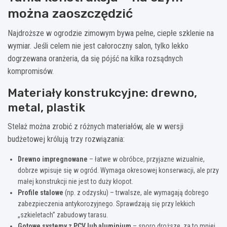
można zaoszczędzić
Najdroższe w ogrodzie zimowym bywa pełne, ciepłe szklenie na
wymiar. Jeśli celem nie jest całoroczny salon, tylko lekko
dogrzewana oranżeria, da się pójść na kilka rozsądnych
kompromisów.
Materiały konstrukcyjne: drewno,
metal, plastik
Stelaż można zrobić z różnych materiałów, ale w wersji
budżetowej królują trzy rozwiązania:
Drewno impregnowane
– łatwe w obróbce, przyjazne wizualnie,
dobrze wpisuje się w ogród. Wymaga okresowej konserwacji, ale przy
małej konstrukcji nie jest to duży kłopot.
Profile stalowe
(np. z odzysku) – trwalsze, ale wymagają dobrego
zabezpieczenia antykorozyjnego. Sprawdzają się przy lekkich
„szkieletach” zabudowy tarasu.
Gotowe systemy z PCV lub aluminium
– sporo droższe, za to mniej