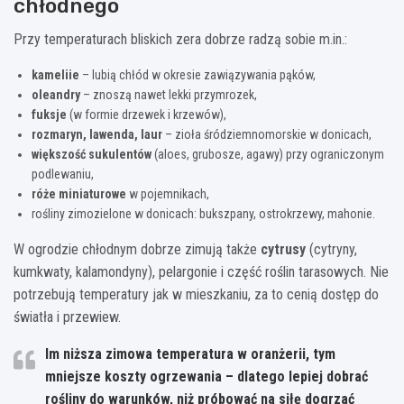
chłodnego
Przy temperaturach bliskich zera dobrze radzą sobie m.in.:
kameliie
– lubią chłód w okresie zawiązywania pąków,
oleandry
– znoszą nawet lekki przymrozek,
fuksje
(w formie drzewek i krzewów),
rozmaryn, lawenda, laur
– zioła śródziemnomorskie w donicach,
większość sukulentów
(aloes, grubosze, agawy) przy ograniczonym
podlewaniu,
róże miniaturowe
w pojemnikach,
rośliny zimozielone w donicach: bukszpany, ostrokrzewy, mahonie.
W ogrodzie chłodnym dobrze zimują także
cytrusy
(cytryny,
kumkwaty, kalamondyny), pelargonie i część roślin tarasowych. Nie
potrzebują temperatury jak w mieszkaniu, za to cenią dostęp do
światła i przewiew.
Im niższa zimowa temperatura w oranżerii, tym
mniejsze koszty ogrzewania – dlatego lepiej dobrać
rośliny do warunków, niż próbować na siłę dogrzać