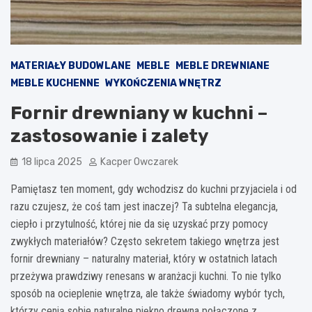
MATERIAŁY BUDOWLANE
MEBLE
MEBLE DREWNIANE
MEBLE KUCHENNE
WYKOŃCZENIA WNĘTRZ
Fornir drewniany w kuchni –
zastosowanie i zalety
18 lipca 2025
Kacper Owczarek
Pamiętasz ten moment, gdy wchodzisz do kuchni przyjaciela i od
razu czujesz, że coś tam jest inaczej? Ta subtelna elegancja,
ciepło i przytulność, której nie da się uzyskać przy pomocy
zwykłych materiałów? Często sekretem takiego wnętrza jest
fornir drewniany – naturalny materiał, który w ostatnich latach
przeżywa prawdziwy renesans w aranżacji kuchni. To nie tylko
sposób na ocieplenie wnętrza, ale także świadomy wybór tych,
którzy cenią sobie naturalne piękno drewna połączone z