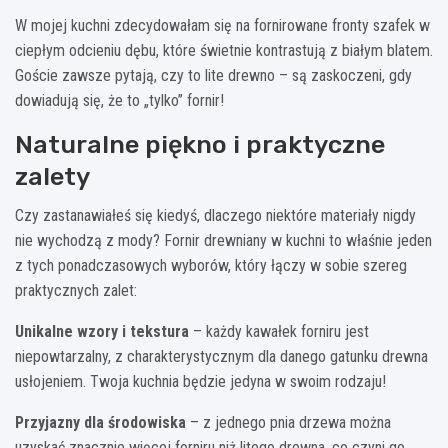
W mojej kuchni zdecydowałam się na fornirowane fronty szafek w
ciepłym odcieniu dębu, które świetnie kontrastują z białym blatem.
Goście zawsze pytają, czy to lite drewno – są zaskoczeni, gdy
dowiadują się, że to „tylko” fornir!
Naturalne piękno i praktyczne
zalety
Czy zastanawiałeś się kiedyś, dlaczego niektóre materiały nigdy
nie wychodzą z mody? Fornir drewniany w kuchni to właśnie jeden
z tych ponadczasowych wyborów, który łączy w sobie szereg
praktycznych zalet:
Unikalne wzory i tekstura
– każdy kawałek forniru jest
niepowtarzalny, z charakterystycznym dla danego gatunku drewna
usłojeniem. Twoja kuchnia będzie jedyna w swoim rodzaju!
Przyjazny dla środowiska
– z jednego pnia drzewa można
uzyskać znacznie więcej forniru niż litego drewna, co czyni go