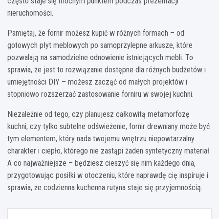
często staje się mocnym punktem podczas prezentacji
nieruchomości.
Pamiętaj, że fornir możesz kupić w różnych formach – od
gotowych płyt meblowych po samoprzylepne arkusze, które
pozwalają na samodzielne odnowienie istniejących mebli. To
sprawia, że jest to rozwiązanie dostępne dla różnych budżetów i
umiejętności DIY – możesz zacząć od małych projektów i
stopniowo rozszerzać zastosowanie forniru w swojej kuchni.
Niezależnie od tego, czy planujesz całkowitą metamorfozę
kuchni, czy tylko subtelne odświeżenie, fornir drewniany może być
tym elementem, który nada twojemu wnętrzu niepowtarzalny
charakter i ciepło, którego nie zastąpi żaden syntetyczny materiał.
A co najważniejsze – będziesz cieszyć się nim każdego dnia,
przygotowując posiłki w otoczeniu, które naprawdę cię inspiruje i
sprawia, że codzienna kuchenna rutyna staje się przyjemnością.
Nawigacja