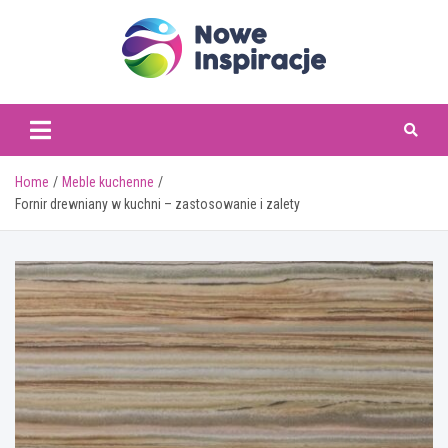
Skip
to
content
www.noweinspiracje.
Home
Meble kuchenne
Fornir drewniany w kuchni – zastosowanie i zalety