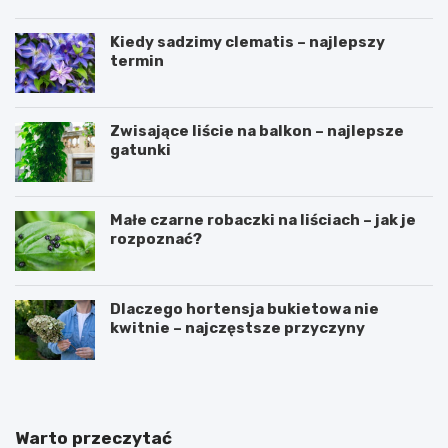
Kiedy sadzimy clematis – najlepszy
termin
Zwisające liście na balkon – najlepsze
gatunki
Małe czarne robaczki na liściach – jak je
rozpoznać?
Dlaczego hortensja bukietowa nie
kwitnie – najczęstsze przyczyny
Warto przeczytać