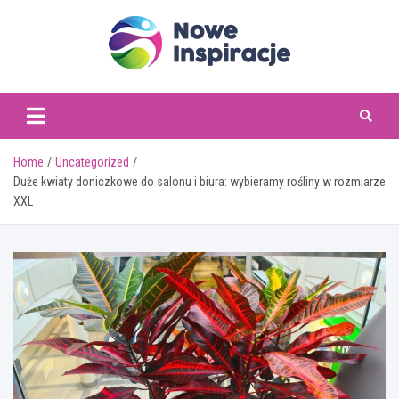
Skip
to
content
www.noweinspiracje.
Home
Uncategorized
Duże kwiaty doniczkowe do salonu i biura: wybieramy rośliny w rozmiarze
XXL