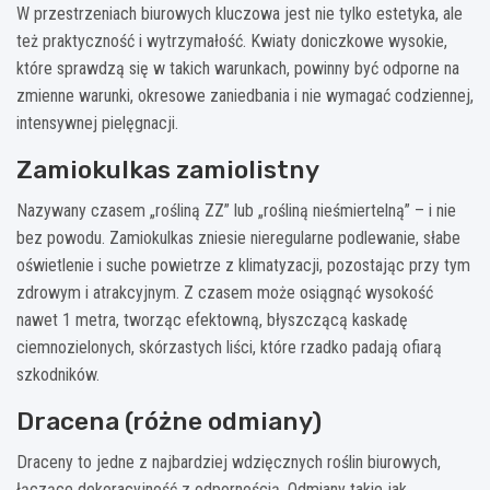
W przestrzeniach biurowych kluczowa jest nie tylko estetyka, ale
też praktyczność i wytrzymałość. Kwiaty doniczkowe wysokie,
które sprawdzą się w takich warunkach, powinny być odporne na
zmienne warunki, okresowe zaniedbania i nie wymagać codziennej,
intensywnej pielęgnacji.
Zamiokulkas zamiolistny
Nazywany czasem „rośliną ZZ” lub „rośliną nieśmiertelną” – i nie
bez powodu. Zamiokulkas zniesie nieregularne podlewanie, słabe
oświetlenie i suche powietrze z klimatyzacji, pozostając przy tym
zdrowym i atrakcyjnym. Z czasem może osiągnąć wysokość
nawet 1 metra, tworząc efektowną, błyszczącą kaskadę
ciemnozielonych, skórzastych liści, które rzadko padają ofiarą
szkodników.
Dracena (różne odmiany)
Draceny to jedne z najbardziej wdzięcznych roślin biurowych,
łączące dekoracyjność z odpornością. Odmiany takie jak