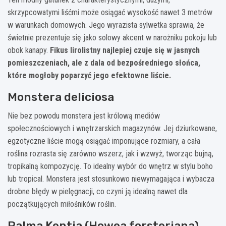
skrzypcowatymi liśćmi może osiągać wysokość nawet 3 metrów
w warunkach domowych. Jego wyrazista sylwetka sprawia, że
świetnie prezentuje się jako solowy akcent w narożniku pokoju lub
obok kanapy.
Fikus lirolistny najlepiej czuje się w jasnych
pomieszczeniach, ale z dala od bezpośredniego słońca,
które mogłoby poparzyć jego efektowne liście.
Monstera deliciosa
Nie bez powodu monstera jest królową mediów
społecznościowych i wnętrzarskich magazynów. Jej dziurkowane,
egzotyczne liście mogą osiągać imponujące rozmiary, a cała
roślina rozrasta się zarówno wszerz, jak i wzwyż, tworząc bujną,
tropikalną kompozycję. To idealny wybór do wnętrz w stylu boho
lub tropical. Monstera jest stosunkowo niewymagająca i wybacza
drobne błędy w pielęgnacji, co czyni ją idealną nawet dla
początkujących miłośników roślin.
Palma Kentia (Howea forsteriana)