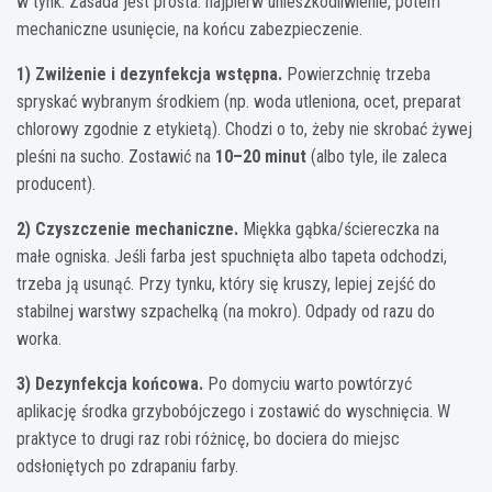
w tynk. Zasada jest prosta: najpierw unieszkodliwienie, potem
mechaniczne usunięcie, na końcu zabezpieczenie.
1) Zwilżenie i dezynfekcja wstępna.
Powierzchnię trzeba
spryskać wybranym środkiem (np. woda utleniona, ocet, preparat
chlorowy zgodnie z etykietą). Chodzi o to, żeby nie skrobać żywej
pleśni na sucho. Zostawić na
10–20 minut
(albo tyle, ile zaleca
producent).
2) Czyszczenie mechaniczne.
Miękka gąbka/ściereczka na
małe ogniska. Jeśli farba jest spuchnięta albo tapeta odchodzi,
trzeba ją usunąć. Przy tynku, który się kruszy, lepiej zejść do
stabilnej warstwy szpachelką (na mokro). Odpady od razu do
worka.
3) Dezynfekcja końcowa.
Po domyciu warto powtórzyć
aplikację środka grzybobójczego i zostawić do wyschnięcia. W
praktyce to drugi raz robi różnicę, bo dociera do miejsc
odsłoniętych po zdrapaniu farby.