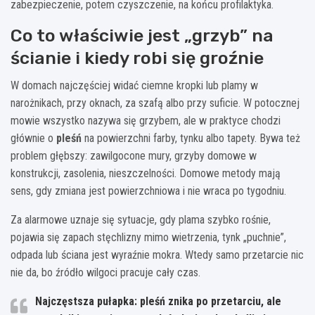
zabezpieczenie, potem czyszczenie, na końcu profilaktyka.
Co to właściwie jest „grzyb” na
ścianie i kiedy robi się groźnie
W domach najczęściej widać ciemne kropki lub plamy w
narożnikach, przy oknach, za szafą albo przy suficie. W potocznej
mowie wszystko nazywa się grzybem, ale w praktyce chodzi
głównie o
pleśń
na powierzchni farby, tynku albo tapety. Bywa też
problem głębszy: zawilgocone mury, grzyby domowe w
konstrukcji, zasolenia, nieszczelności. Domowe metody mają
sens, gdy zmiana jest powierzchniowa i nie wraca po tygodniu.
Za alarmowe uznaje się sytuacje, gdy plama szybko rośnie,
pojawia się zapach stęchlizny mimo wietrzenia, tynk „puchnie”,
odpada lub ściana jest wyraźnie mokra. Wtedy samo przetarcie nic
nie da, bo źródło wilgoci pracuje cały czas.
Najczęstsza pułapka: pleśń znika po przetarciu, ale