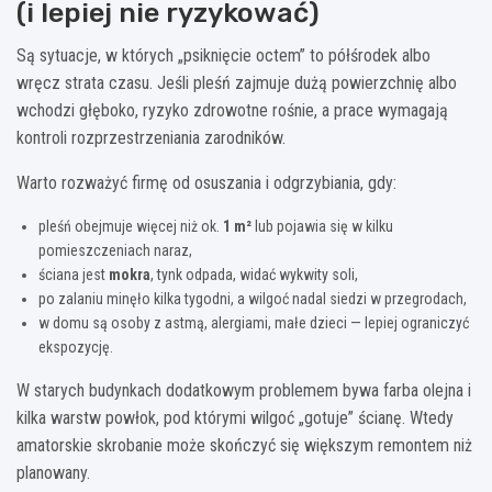
(i lepiej nie ryzykować)
Są sytuacje, w których „psiknięcie octem” to półśrodek albo
wręcz strata czasu. Jeśli pleśń zajmuje dużą powierzchnię albo
wchodzi głęboko, ryzyko zdrowotne rośnie, a prace wymagają
kontroli rozprzestrzeniania zarodników.
Warto rozważyć firmę od osuszania i odgrzybiania, gdy:
pleśń obejmuje więcej niż ok.
1 m²
lub pojawia się w kilku
pomieszczeniach naraz,
ściana jest
mokra
, tynk odpada, widać wykwity soli,
po zalaniu minęło kilka tygodni, a wilgoć nadal siedzi w przegrodach,
w domu są osoby z astmą, alergiami, małe dzieci — lepiej ograniczyć
ekspozycję.
W starych budynkach dodatkowym problemem bywa farba olejna i
kilka warstw powłok, pod którymi wilgoć „gotuje” ścianę. Wtedy
amatorskie skrobanie może skończyć się większym remontem niż
planowany.