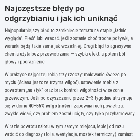
Najczęstsze błędy po
odgrzybianiu i jak ich uniknąć
Najpopularniejszy błąd to zamknięcie tematu na etapie „ładnie
wygląda”. Pleśń lubi wracać, jeśli zostanie choć trochę pożywki, a
warunki będą takie same jak wcześniej. Drugi błąd to agresywna
chemia użyta bez przewietrzania — szybki efekt, a potem ból
głowy i podrażnienie.
W praktyce najgorzej robią trzy rzeczy: malowanie świeżo po
myciu (ściana jeszcze trzyma wilgoć), ustawienie mebla z
powrotem „na styk” oraz brak kontroli wilgotności w sezonie
grzewczym. Jeśli po czyszczeniu przez 2–3 tygodnie utrzymuje
się w domu
40–55% wilgotności
i zapewnia ruch powietrza,
zwykle widać, czy problem został ucięty, czy tylko przyhamowany.
W razie powrotu nalotu w tym samym miejscu, lepiej od razu
wrócić do diagnozy (folia, wentylacja, mostek termiczny) zamiast