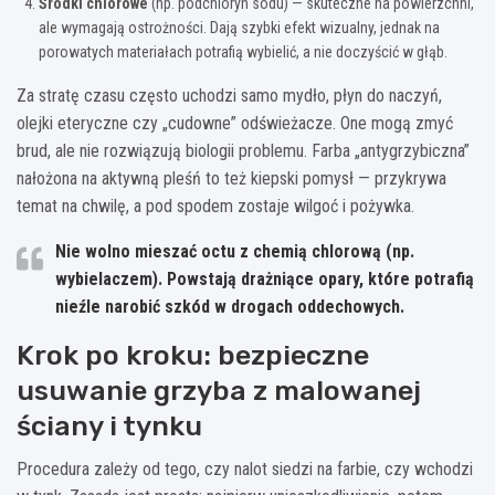
Środki chlorowe
(np. podchloryn sodu) — skuteczne na powierzchni,
ale wymagają ostrożności. Dają szybki efekt wizualny, jednak na
porowatych materiałach potrafią wybielić, a nie doczyścić w głąb.
Za stratę czasu często uchodzi samo mydło, płyn do naczyń,
olejki eteryczne czy „cudowne” odświeżacze. One mogą zmyć
brud, ale nie rozwiązują biologii problemu. Farba „antygrzybiczna”
nałożona na aktywną pleśń to też kiepski pomysł — przykrywa
temat na chwilę, a pod spodem zostaje wilgoć i pożywka.
Nie wolno mieszać octu z chemią chlorową
(np.
wybielaczem). Powstają drażniące opary, które potrafią
nieźle narobić szkód w drogach oddechowych.
Krok po kroku: bezpieczne
usuwanie grzyba z malowanej
ściany i tynku
Procedura zależy od tego, czy nalot siedzi na farbie, czy wchodzi