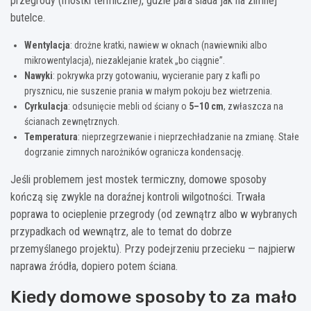
przegrody (mostki termiczne), gdzie para siada jak na zimnej
butelce.
Wentylacja
: drożne kratki, nawiew w oknach (nawiewniki albo
mikrowentylacja), niezaklejanie kratek „bo ciągnie”.
Nawyki
: pokrywka przy gotowaniu, wycieranie pary z kafli po
prysznicu, nie suszenie prania w małym pokoju bez wietrzenia.
Cyrkulacja
: odsunięcie mebli od ściany o
5–10 cm
, zwłaszcza na
ścianach zewnętrznych.
Temperatura
: nieprzegrzewanie i nieprzechładzanie na zmianę. Stałe
dogrzanie zimnych narożników ogranicza kondensację.
Jeśli problemem jest mostek termiczny, domowe sposoby
kończą się zwykle na doraźnej kontroli wilgotności. Trwała
poprawa to ocieplenie przegrody (od zewnątrz albo w wybranych
przypadkach od wewnątrz, ale to temat do dobrze
przemyślanego projektu). Przy podejrzeniu przecieku — najpierw
naprawa źródła, dopiero potem ściana.
Kiedy domowe sposoby to za mało