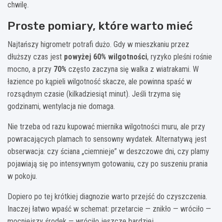
chwilę.
Proste pomiary, które warto mieć
Najtańszy higrometr potrafi dużo. Gdy w mieszkaniu przez
dłuższy czas jest
powyżej 60% wilgotności
, ryzyko pleśni rośnie
mocno, a przy
70%
często zaczyna się walka z wiatrakami. W
łazience po kąpieli wilgotność skacze, ale powinna spaść w
rozsądnym czasie (kilkadziesiąt minut). Jeśli trzyma się
godzinami, wentylacja nie domaga.
Nie trzeba od razu kupować miernika wilgotności muru, ale przy
powracających plamach to sensowny wydatek. Alternatywą jest
obserwacja: czy ściana „ciemnieje” w deszczowe dni, czy plamy
pojawiają się po intensywnym gotowaniu, czy po suszeniu prania
w pokoju.
Dopiero po tej krótkiej diagnozie warto przejść do czyszczenia.
Inaczej łatwo wpaść w schemat: przetarcie — znikło — wróciło —
mocniejszy środek — wróciło jeszcze bardziej.