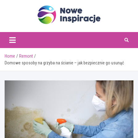
Skip
to
content
www.noweinspiracje.
Home
Remont
Domowe sposoby na grzyba na ścianie – jak bezpiecznie go usunąć