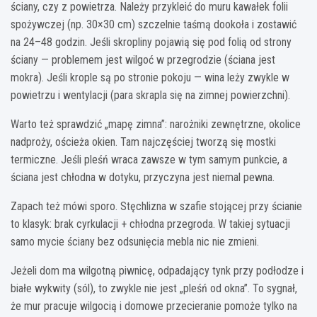
ściany, czy z powietrza. Należy przykleić do muru kawałek folii
spożywczej (np. 30×30 cm) szczelnie taśmą dookoła i zostawić
na 24–48 godzin. Jeśli skropliny pojawią się pod folią od strony
ściany — problemem jest wilgoć w przegrodzie (ściana jest
mokra). Jeśli krople są po stronie pokoju — wina leży zwykle w
powietrzu i wentylacji (para skrapla się na zimnej powierzchni).
Warto też sprawdzić „mapę zimna”: narożniki zewnętrzne, okolice
nadproży, ościeża okien. Tam najczęściej tworzą się mostki
termiczne. Jeśli pleśń wraca zawsze w tym samym punkcie, a
ściana jest chłodna w dotyku, przyczyna jest niemal pewna.
Zapach też mówi sporo. Stęchlizna w szafie stojącej przy ścianie
to klasyk: brak cyrkulacji + chłodna przegroda. W takiej sytuacji
samo mycie ściany bez odsunięcia mebla nic nie zmieni.
Jeżeli dom ma wilgotną piwnicę, odpadający tynk przy podłodze i
białe wykwity (sól), to zwykle nie jest „pleśń od okna”. To sygnał,
że mur pracuje wilgocią i domowe przecieranie pomoże tylko na