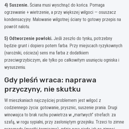
4) Suszenie.
Ściana musi wyschnąć do końca. Pomaga
ogrzewanie + wietrzenie, a przy większej wilgoci — osuszacz
kondensacyjny. Malowanie wilgotnej ściany to gotowy przepis na
powrót nalotu.
5) Odtworzenie powłoki.
Jeśli zeszło do tynku, potrzebny
będzie grunt i dopiero potem farba. Przy miejscach ryzykownych
(narożniki, ościeża) sens ma farba z dodatkiem
przeciwgrzybiczym, ale tylko po całkowitym usunięciu ogniska i
wysuszeniu.
Gdy pleśń wraca: naprawa
przyczyny, nie skutku
W mieszkaniach najczęściej problemem jest wilgoć z
codziennego życia: gotowanie, prysznic, suszenie prania. Drugi
winowajca to brak ruchu powietrza w „martwych” strefach: za
szafą, w rogu sypialni, przy zasłoniętym grzejniku. Trzeci to zimne