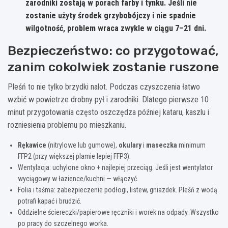
zarodniki zostają w porach farby i tynku
. Jeśli nie
zostanie użyty środek grzybobójczy i nie spadnie
wilgotność, problem wraca zwykle w ciągu
7–21 dni
.
Bezpieczeństwo: co przygotować,
zanim cokolwiek zostanie ruszone
Pleśń to nie tylko brzydki nalot. Podczas czyszczenia łatwo
wzbić w powietrze drobny pył i zarodniki. Dlatego pierwsze 10
minut przygotowania często oszczędza później kataru, kaszlu i
rozniesienia problemu po mieszkaniu.
Rękawice
(nitrylowe lub gumowe),
okulary
i
maseczka
minimum
FFP2 (przy większej plamie lepiej FFP3).
Wentylacja: uchylone okno + najlepiej przeciąg. Jeśli jest wentylator
wyciągowy w łazience/kuchni — włączyć.
Folia i taśma: zabezpieczenie podłogi, listew, gniazdek. Pleśń z wodą
potrafi kapać i brudzić.
Oddzielne ściereczki/papierowe ręczniki i worek na odpady. Wszystko
po pracy do szczelnego worka.