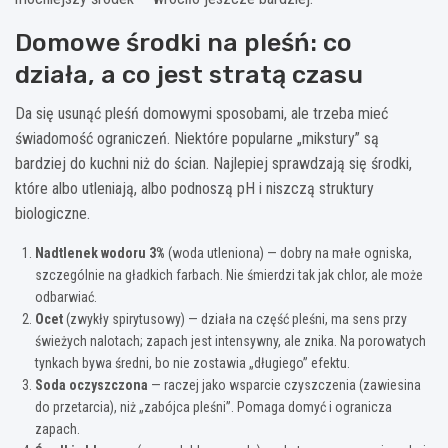
Domowe środki na pleśń: co
działa, a co jest stratą czasu
Da się usunąć pleśń domowymi sposobami, ale trzeba mieć
świadomość ograniczeń. Niektóre popularne „mikstury” są
bardziej do kuchni niż do ścian. Najlepiej sprawdzają się środki,
które albo utleniają, albo podnoszą pH i niszczą struktury
biologiczne.
Nadtlenek wodoru 3%
(woda utleniona) — dobry na małe ogniska,
szczególnie na gładkich farbach. Nie śmierdzi tak jak chlor, ale może
odbarwiać.
Ocet
(zwykły spirytusowy) — działa na część pleśni, ma sens przy
świeżych nalotach; zapach jest intensywny, ale znika. Na porowatych
tynkach bywa średni, bo nie zostawia „długiego” efektu.
Soda oczyszczona
— raczej jako wsparcie czyszczenia (zawiesina
do przetarcia), niż „zabójca pleśni”. Pomaga domyć i ogranicza
zapach.