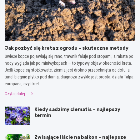
Jak pozbyć się kreta z ogrodu – skuteczne metody
Świeże kopce pojawiają się rano, trawnik faluje pod stopami, a rabata po
nocy wygląda jak po miniwykopach — to typowy objaw obecności kreta.
Jeśli kopce są stożkowate, ziemia jest drobno przepchnięta od dołu, a
tunel biegnie płytko pod darnią, diagnoza zwykle jest prosta: działa Talpa
europaea, czyli kret…
Czytaj dalej
Kiedy sadzimy clematis – najlepszy
termin
Zwisające liście na balkon – najlepsze