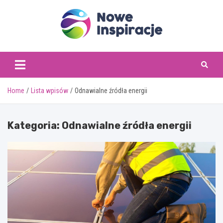
Skip
to
content
www.noweinspiracje.
Home
Lista wpisów
Odnawialne źródła energii
Kategoria:
Odnawialne źródła energii