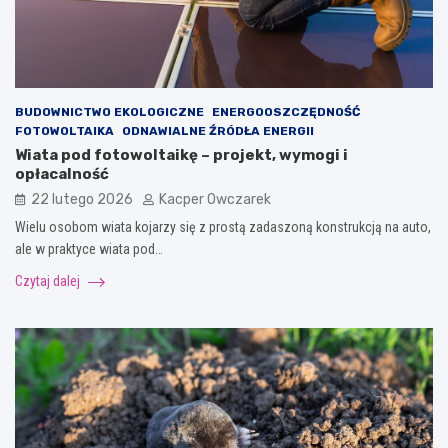
BUDOWNICTWO EKOLOGICZNE
ENERGOOSZCZĘDNOŚĆ
FOTOWOLTAIKA
ODNAWIALNE ŹRÓDŁA ENERGII
Wiata pod fotowoltaikę – projekt, wymogi i
opłacalność
22 lutego 2026
Kacper Owczarek
Wielu osobom wiata kojarzy się z prostą zadaszoną konstrukcją na auto,
ale w praktyce wiata pod…
Czytaj dalej