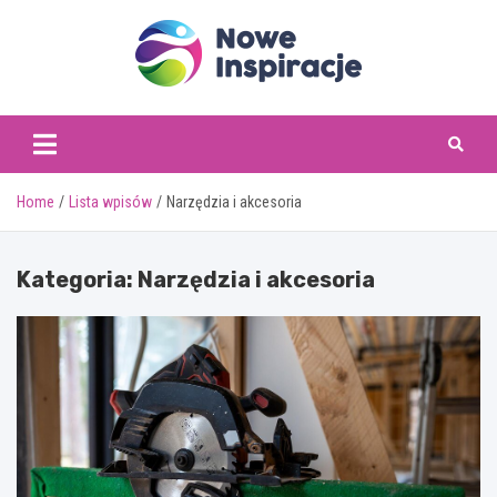
Skip
to
content
www.noweinspiracje.
Home
Lista wpisów
Narzędzia i akcesoria
Kategoria:
Narzędzia i akcesoria