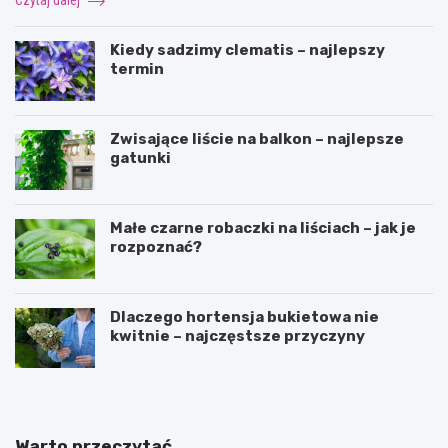
Kiedy sadzimy clematis – najlepszy
termin
Zwisające liście na balkon – najlepsze
gatunki
Małe czarne robaczki na liściach – jak je
rozpoznać?
Dlaczego hortensja bukietowa nie
kwitnie – najczęstsze przyczyny
Warto przeczytać