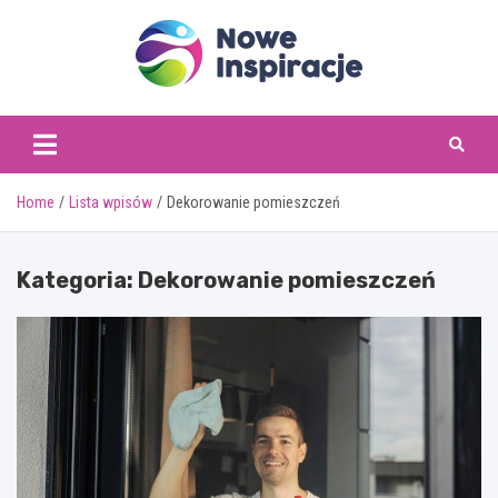
Skip
to
content
www.noweinspiracje.
Home
Lista wpisów
Dekorowanie pomieszczeń
Kategoria:
Dekorowanie pomieszczeń