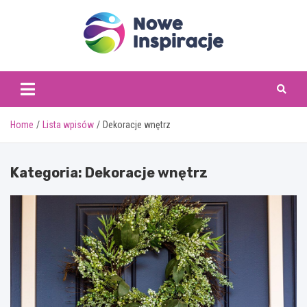
Skip
to
content
www.noweinspiracje.
Home
Lista wpisów
Dekoracje wnętrz
Kategoria:
Dekoracje wnętrz